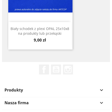
Biały schodek z plexi OPAL 25x10x8
na produkty lub przekąski
Cena
9,00 zł
Facebook
YouTube
Instagram
Produkty

Nasza firma
