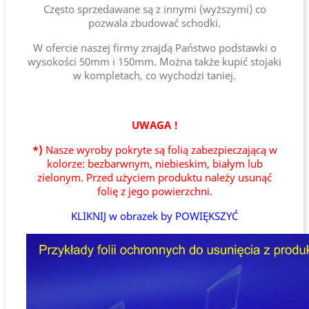
Często sprzedawane są z innymi (wyższymi) co
pozwala zbudować schodki.
W ofercie naszej firmy znajdą Państwo podstawki o
wysokości 50mm i 150mm. Można także kupić stojaki
w kompletach, co wychodzi taniej.
UWAGA !
*)
Nasze wyroby pokryte są folią zabezpieczającą w
kolorze: bezbarwnym, niebieskim, białym lub
zielonym. Przed użyciem produktu należy usunąć
folię z jego powierzchni.
KLIKNIJ w obrazek by POWIĘKSZYĆ