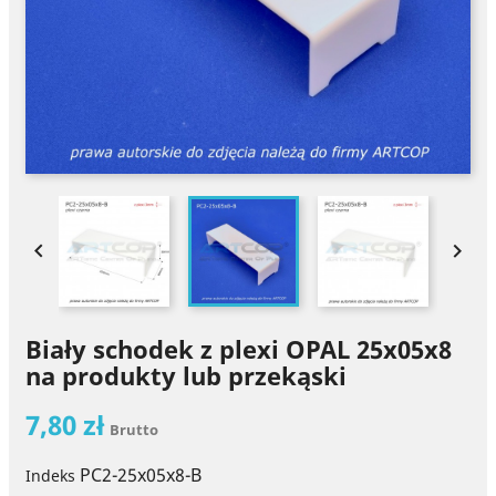


Biały schodek z plexi OPAL 25x05x8
na produkty lub przekąski
7,80 zł
Brutto
PC2-25x05x8-B
Indeks