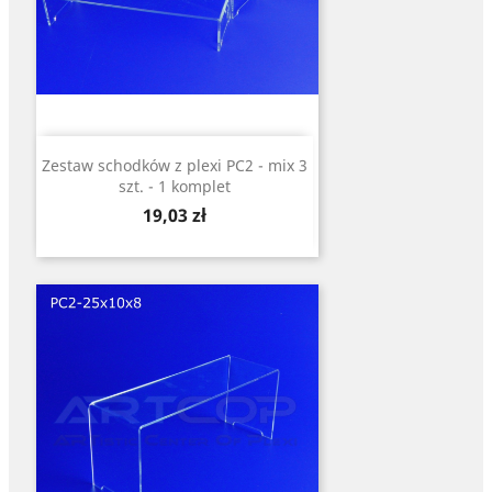
Zestaw schodków z plexi PC2 - mix 3
szt. - 1 komplet
Cena
19,03 zł