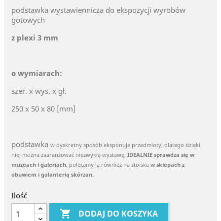
podstawka wystawiennicza do ekspozycji wyrobów
gotowych
z plexi 3 mm
o wymiarach:
szer. x wys. x gł.
250 x 50 x 80 [mm]
podstawka
w dyskretny sposób eksponuje przedmioty, dlatego dzięki
niej można zaaranżować niezwykłą wystawę,
IDEALNIE sprawdza się w
muzeach i galeriach
,
polecamy ją również na stoiska
w sklepach z
obuwiem i galanterią skórzan.
Ilość

DODAJ DO KOSZYKA