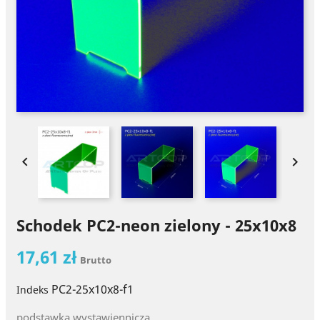


Schodek PC2-neon zielony - 25x10x8
17,61 zł
Brutto
PC2-25x10x8-f1
Indeks
podstawka wystawiennicza