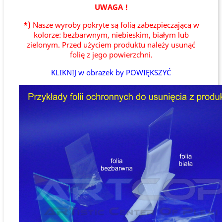
UWAGA !
*)
Nasze wyroby pokryte są folią zabezpieczającą w
kolorze: bezbarwnym, niebieskim, białym lub
zielonym. Przed użyciem produktu należy usunąć
folię z jego powierzchni.
KLIKNIJ w obrazek by POWIĘKSZYĆ