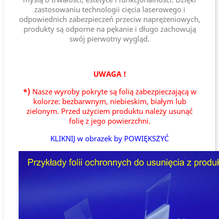
zastosowaniu technologii cięcia laserowego i
odpowiednich zabezpieczeń przeciw naprężeniowych,
produkty są odporne na pękanie i długo zachowują
swój pierwotny wygląd.
UWAGA !
*)
Nasze wyroby pokryte są folią zabezpieczającą w
kolorze: bezbarwnym, niebieskim, białym lub
zielonym. Przed użyciem produktu należy usunąć
folię z jego powierzchni.
KLIKNIJ w obrazek by POWIĘKSZYĆ