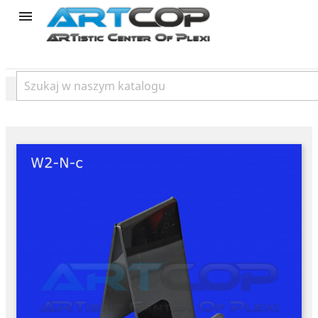
product
