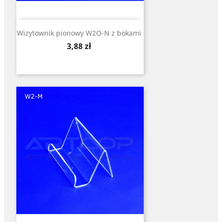
Wizytownik pionowy W2O-N z bokami
Cena
3,88 zł