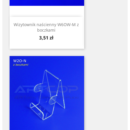
Wizytownik naścienny W6OW-M z
boczkami
Cena
3,51 zł