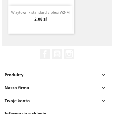
Wizytownik standard z plexi W2-M
Cena
2,08 zł
Facebook
YouTube
Instagram
Produkty

Nasza firma

Twoje konto

Informacja o sklepie