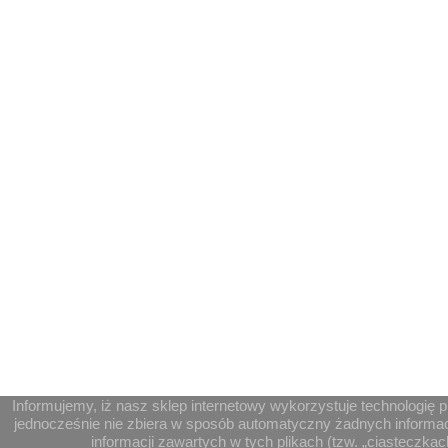
Informujemy, iż nasz sklep internetowy wykorzystuje technologię p
jednocześnie nie zbiera w sposób automatyczny żadnych informacj
informacji zawartych w tych plikach (tzw. „ciasteczkach