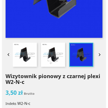


Wizytownik pionowy z czarnej plexi
W2-N-c
3,50 zł
Brutto
W2-N-c
Indeks