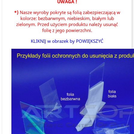
UWAGA !
*)
Nasze wyroby pokryte są folią zabezpieczającą w
kolorze: bezbarwnym, niebieskim, białym lub
zielonym. Przed użyciem produktu należy usunąć
folię z jego powierzchni.
KLIKNIJ w obrazek by POWIĘKSZYĆ