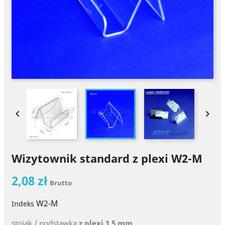


Wizytownik standard z plexi W2-M
2,08 zł
Brutto
W2-M
Indeks
stojak / podstawka
z plexi 1,5 mm