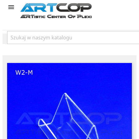
product
