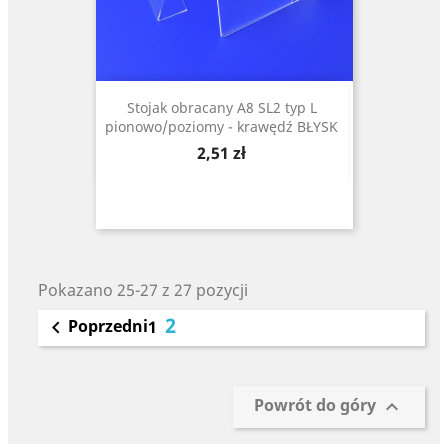
Stojak obracany A8 SL2 typ L
pionowo/poziomy - krawędź BŁYSK
Cena
2,51 zł
Pokazano 25-27 z 27 pozycji
2
Poprzedni

1
Powrót do góry
