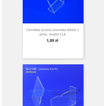
Cenówka prosta pionowa 40x60 z
plexi, model CL4
Cena
1,89 zł