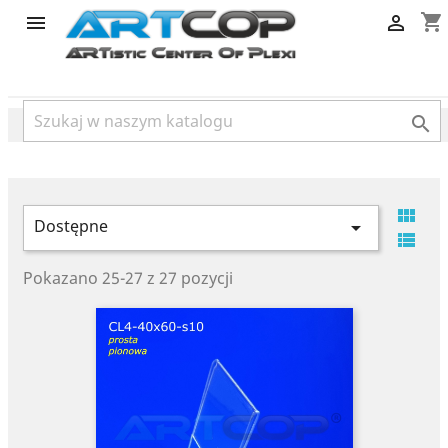
category
shopping_cart




Dostępne


Pokazano 25-27 z 27 pozycji