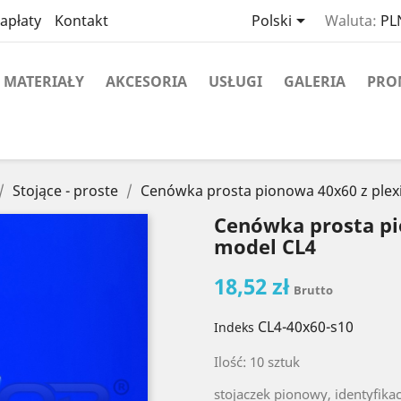

apłaty
Kontakt
Polski
Waluta:
PLN
MATERIAŁY
AKCESORIA
USŁUGI
GALERIA
PRO
Stojące - proste
Cenówka prosta pionowa 40x60 z plexi 
Cenówka prosta pio
model CL4
18,52 zł
Brutto
CL4-40x60-s10
Indeks
Ilość: 10 sztuk
stojaczek pionowy, identyfika