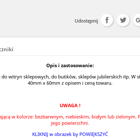
Udostępnij
czniki
Opis i zastosowanie:
e do witryn sklepowych, do butików, sklepów jubilerskich itp. W
40mm x 60mm z opisem i ceną towaru.
UWAGA !
ającą w kolorze: bezbarwnym, niebieskim, białym lub zielonym. P
jego powierzchni.
KLIKNIJ w obrazek by POWIĘKSZYĆ