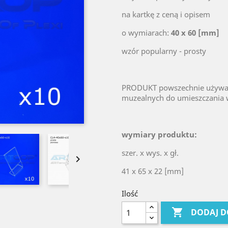
na kartkę z ceną i opisem
o wymiarach:
40 x 60 [mm]
wzór popularny - prosty
PRODUKT powszechnie używan
muzealnych do umieszczania 
wymiary produktu:
szer. x wys. x gł.

41 x 65 x 22 [mm]
Ilość

DODAJ D