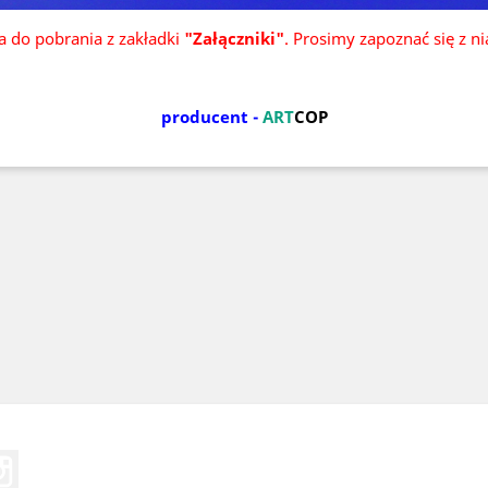
ka do pobrania z zakładki
"Załączniki"
. Prosimy zapoznać się z n
producent -
ART
COP
Tube
Instagram