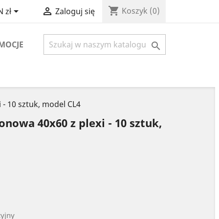
shopping_cart


Koszyk
(0)
 zł
Zaloguj się
MOCJE

- 10 sztuk, model CL4
nowa 40x60 z plexi - 10 sztuk,
cyjny