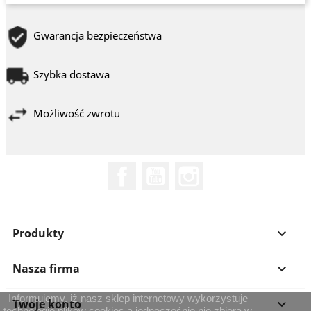
Gwarancja bezpieczeństwa
Szybka dostawa
Możliwość zwrotu
Facebook
YouTube
Instagram
Produkty

Nasza firma

Informujemy, iż nasz sklep internetowy wykorzystuje
Twoje konto

technologię plików cookies a jednocześnie nie zbiera w