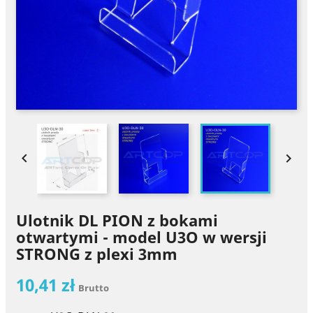


Ulotnik DL PION z bokami
otwartymi - model U3O w wersji
STRONG z plexi 3mm
10,41 zł
Brutto