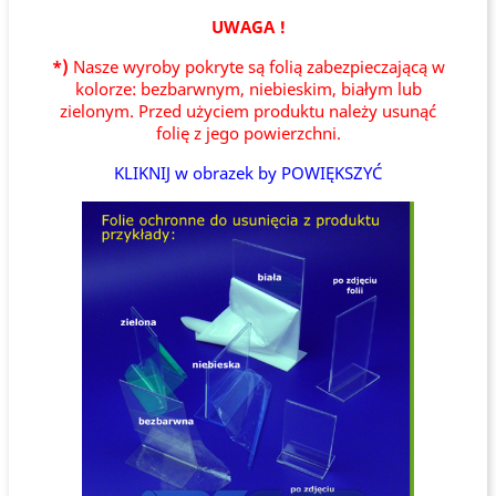
UWAGA !
*)
Nasze wyroby pokryte są folią zabezpieczającą w
kolorze: bezbarwnym, niebieskim, białym lub
zielonym. Przed użyciem produktu należy usunąć
folię z jego powierzchni.
KLIKNIJ w obrazek by POWIĘKSZYĆ