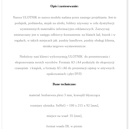
Opis i zastosowanie:
Nazwa ULOTNIK to nazwa modelu nadana przez naszego projektanta. Jest to
podajnik, podstawka, stojak na ulotki, foldery używany w celu dystrybucji
wymienionych materiałów informacyjno-reklamowych. Zazwyczaj
umieszczany jest w zasięgu odbiorcy-konsumenta: na blatach lad, biurek i w
regałach, w takich miejscach jak: punkty handlowe, punkty obsługi klienta,
stoiska targowo-wystawiennicze.
Niektórzy nasi klienci wykorzystują ULOTNIK do prezentowania i
eksponowania swoich wyrobów. Formaty A3 i A4 posłużyły do ekspozycji
czasopism i książek, a formaty A5 i A6 do prezentacji rajstop w sztywnych
opakowaniach i płyt DVD.
Dane techniczne:
materiał: bezbarwna plexi 3 mm, krawędź błyszcząca
rozmiary ulotnika: SxHxG = 100 x 215 x 92 [mm],
miejsce na wsad: 35 [mm],
format wsadu DL w pionie.