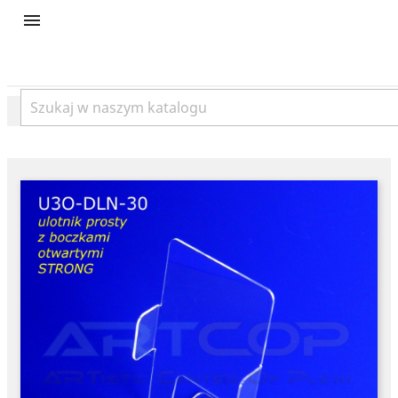
product
