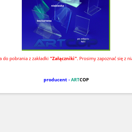
ka do pobrania z zakładki
"Załączniki"
. Prosimy zapoznać się z n
producent -
ART
COP