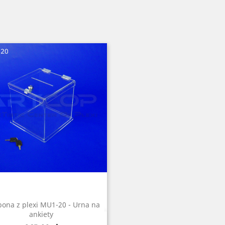
bona z plexi MU1-20 - Urna na
ankiety
Szybki podgląd
