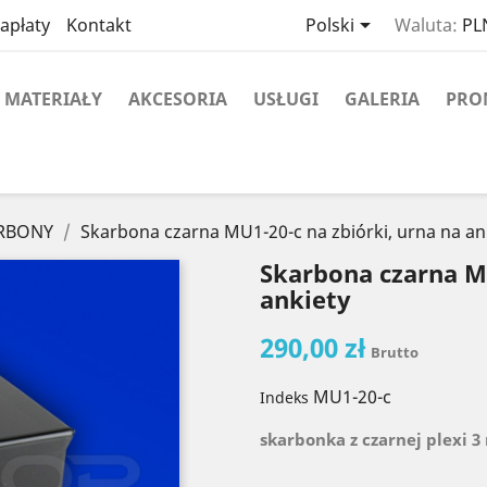

apłaty
Kontakt
Polski
Waluta:
PLN
MATERIAŁY
AKCESORIA
USŁUGI
GALERIA
PRO
ARBONY
Skarbona czarna MU1-20-c na zbiórki, urna na an
Skarbona czarna MU
ankiety
290,00 zł
Brutto
MU1-20-c
Indeks
skarbonka z czarnej plexi 