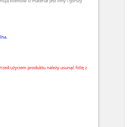
ją klientów iż materiał jest inny i gorszy
lna.
rzed użyciem produktu należy usunąć folię z