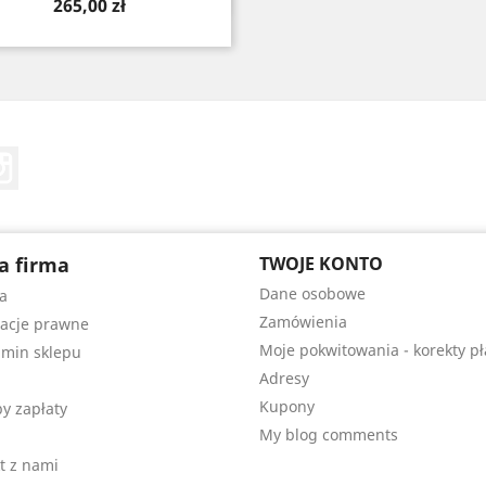
Cena
265,00 zł
Tube
Instagram
a firma
TWOJE KONTO
Dane osobowe
a
Zamówienia
acje prawne
Moje pokwitowania - korekty pł
min sklepu
Adresy
Kupony
y zapłaty
My blog comments
t z nami