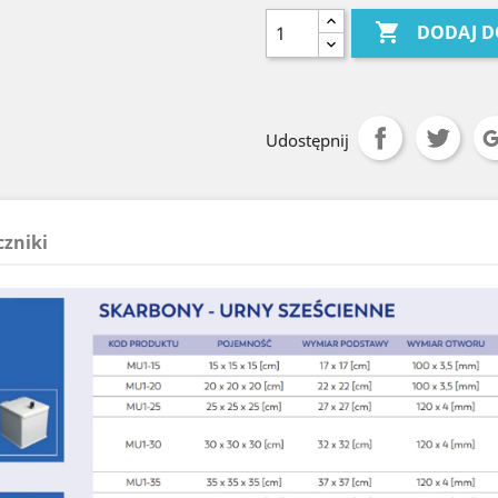

DODAJ D
Udostępnij
czniki