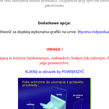
w celu obniżenia kosztu produktu. Oczywiście przy tym nie informu
jakościowo.
Dodatkowe opcje:
liwość za dopłatą wykonania grafiki na urnie.
Wycena indywidua
UWAGA !
ającą w kolorze: bezbarwnym, niebieskim, białym lub zielonym. P
jego powierzchni.
KLIKNIJ w obrazek by POWIĘKSZYĆ