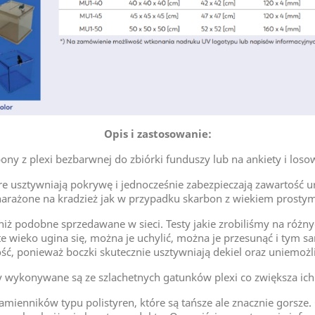
Opis i zastosowanie:
ony z plexi bezbarwnej do zbiórki funduszy lub na ankiety i loso
 usztywniają pokrywę i jednocześnie zabezpieczają zawartość ur
narażone na kradzież jak w przypadku skarbon z wiekiem prostym
y niż podobne sprzedawane w sieci. Testy jakie zrobiliśmy na ró
 wieko ugina się, można je uchylić, można je przesunąć i tym 
ść, ponieważ boczki skutecznie usztywniają dekiel oraz uniemożl
y wykonywane są ze szlachetnych gatunków plexi co zwiększa ich 
mienników typu polistyren, które są tańsze ale znacznie gorsze.