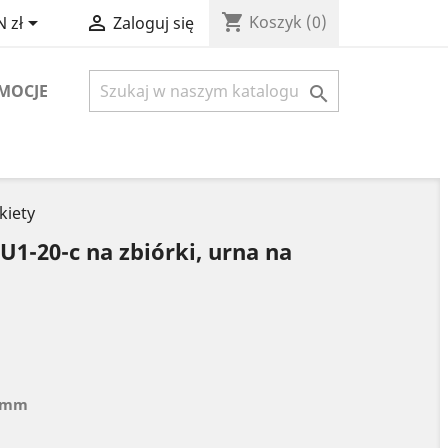
shopping_cart


Koszyk
(0)
 zł
Zaloguj się
MOCJE

kiety
1-20-c na zbiórki, urna na
3 mm