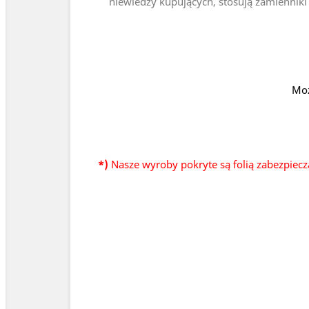
niewiedzy kupujących, stosują zamienniki 
Moż
*)
Nasze wyroby pokryte są folią zabezpiecz