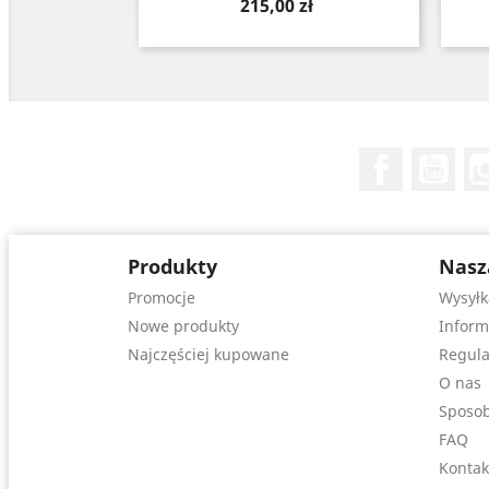
Cena
215,00 zł
Facebook
You
Produkty
Nasz
Promocje
Wysyłk
Nowe produkty
Inform
Najczęściej kupowane
Regula
O nas
Sposob
FAQ
Kontak