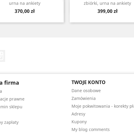
urna na ankiety
zbiórki, urna na ankiety
Szybki podgląd
Szybki podgląd


Cena
Cena
370,00 zł
399,00 zł
Tube
Instagram
a firma
TWOJE KONTO
Dane osobowe
a
Zamówienia
acje prawne
Moje pokwitowania - korekty pł
min sklepu
Adresy
Kupony
y zapłaty
My blog comments