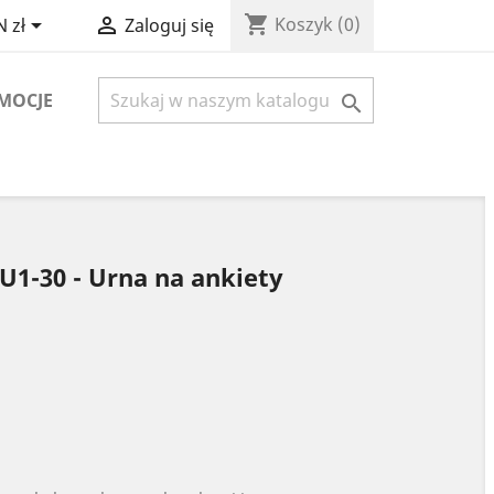
shopping_cart


Koszyk
(0)
 zł
Zaloguj się
MOCJE

U1-30 - Urna na ankiety