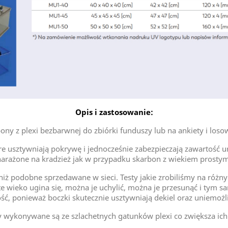
Opis i zastosowanie:
ony z plexi bezbarwnej do zbiórki funduszy lub na ankiety i loso
 usztywniają pokrywę i jednocześnie zabezpieczają zawartość ur
narażone na kradzież jak w przypadku skarbon z wiekiem prostym
y niż podobne sprzedawane w sieci. Testy jakie zrobiliśmy na ró
 wieko ugina się, można je uchylić, można je przesunąć i tym 
ść, ponieważ boczki skutecznie usztywniają dekiel oraz uniemożl
y wykonywane są ze szlachetnych gatunków plexi co zwiększa ich 