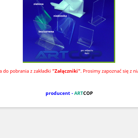
ka do pobrania z zakładki
"Załączniki"
. Prosimy zapoznać się z n
producent -
ART
COP