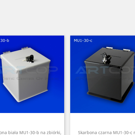
ona biała MU1-30-b na zbiórki,
Skarbona czarna MU1-30-c 