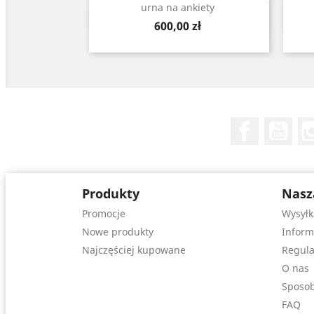
urna na ankiety
Szybki podgląd

Cena
600,00 zł
Facebook
You
Produkty
Nasz
Promocje
Wysyłk
Nowe produkty
Inform
Najczęściej kupowane
Regula
O nas
Sposob
FAQ