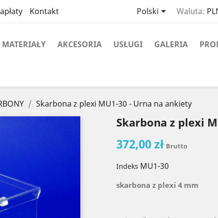

apłaty
Kontakt
Polski
Waluta:
PLN
MATERIAŁY
AKCESORIA
USŁUGI
GALERIA
PRO
ARBONY
Skarbona z plexi MU1-30 - Urna na ankiety
Skarbona z plexi M
372,00 zł
Brutto
MU1-30
Indeks
skarbona z plexi 4 mm