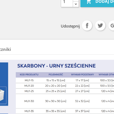

DODAJ D
Udostępnij
czniki