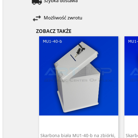
Szybka dostawa
Możliwość zwrotu
ZOBACZ TAKŻE
Skarbona biała MU1-40-b na zbiórki,
Skarb