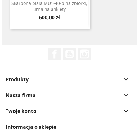
Skarbona biała MU1-40-b na zbiórki,
urna na ankiety
Cena
600,00 zł
Facebook
YouTube
Instagram
Produkty

Nasza firma

Twoje konto

Informacja o sklepie