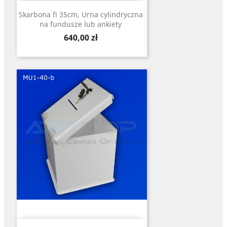
Skarbona fi 35cm, Urna cylindryczna
na fundusze lub ankiety
Cena
640,00 zł