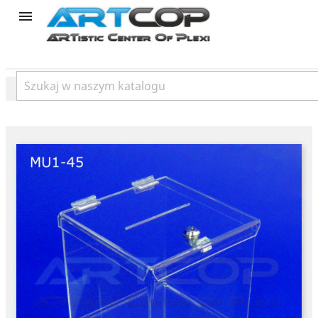
product
