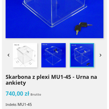


Skarbona z plexi MU1-45 - Urna na
ankiety
740,00 zł
Brutto
MU1-45
Indeks