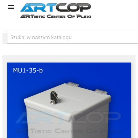
product
