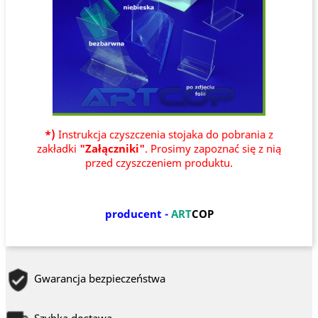
*)
Instrukcja czyszczenia stojaka do pobrania z
zakładki
"Załączniki"
. Prosimy zapoznać się z nią
przed czyszczeniem produktu.
producent -
ART
COP
Gwarancja bezpieczeństwa