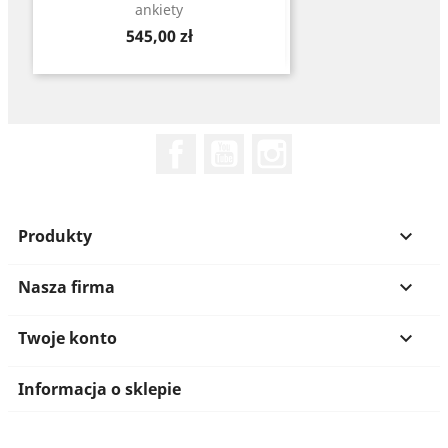
ankiety
Cena
545,00 zł
Facebook
YouTube
Instagram
Produkty

Nasza firma

Twoje konto

Informacja o sklepie