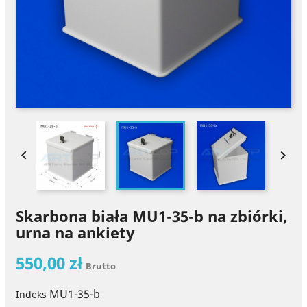


Skarbona biała MU1-35-b na zbiórki,
urna na ankiety
550,00 zł
Brutto
MU1-35-b
Indeks