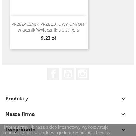
PRZEŁĄCZNIK PRZELOTOWY ON/OFF
Włącznik/Wyłącznik DC 2.1/5.5
Cena
9,23 zł
Facebook
YouTube
Instagram
Produkty

Nasza firma

Informujemy, iż nasz sklep internetowy wykorzystuje
Twoje konto

technologię plików cookies a jednocześnie nie zbiera w