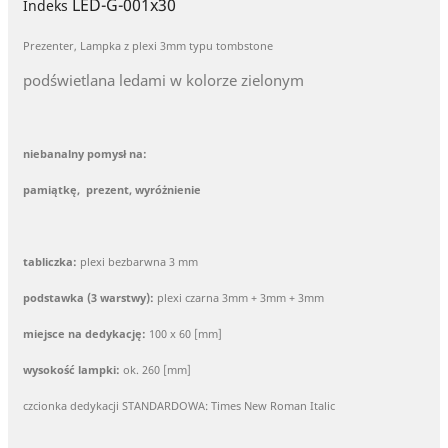
LED-G-001x30
Indeks
Prezenter, Lampka z plexi 3mm typu tombstone
podświetlana ledami w kolorze zielonym
niebanalny pomysł na:
pamiątkę, prezent, wyróżnienie
tabliczka:
plexi bezbarwna 3 mm
podstawka (3 warstwy):
plexi czarna 3mm + 3mm + 3mm
miejsce na dedykację:
100 x 60 [mm]
wysokość lampki:
ok. 260 [mm]
czcionka dedykacji STANDARDOWA: Times New Roman Italic