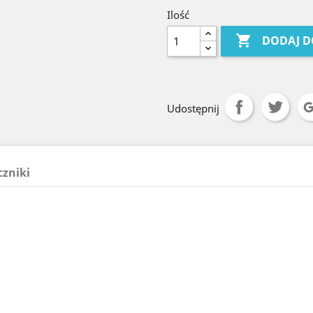
Ilość

DODAJ D
Udostępnij
czniki