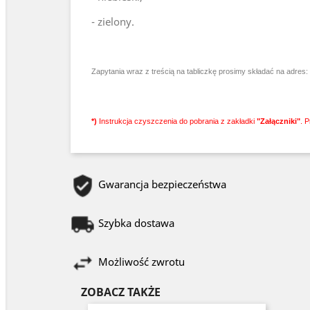
- zielony.
Zapytania wraz z treścią na tabliczkę prosimy składać na adres:
*)
Instrukcja czyszczenia do pobrania z zakładki
"Załączniki"
. 
Gwarancja bezpieczeństwa
Szybka dostawa
Możliwość zwrotu
ZOBACZ TAKŻE