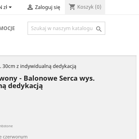
shopping_cart


Koszyk
(0)
 zł
Zaloguj się
MOCJE

. 30cm z indywidualną dedykacją
rwony - Balonowe Serca wys.
ną dedykacją
ombstone
ze czerwonym