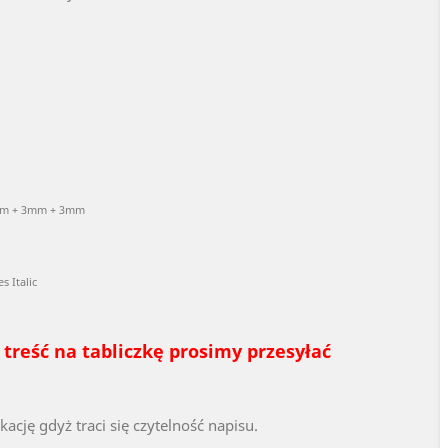
3mm + 3mm + 3mm
 Italic
treść na tabliczkę prosimy przesyłać
ację gdyż traci się czytelność napisu.