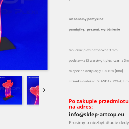
niebanalny pomysł na:
pamiątkę, prezent, wyróżnienie
tabliczka: plexi bezbarwna 3 mm
podstawka (3 warstwy): plexi czarna 
miejsce na dedykację: 100 x 60 [mm]
czcionka dedykacji STANDARDOWA: Times

Po zakupie przedmiotu 
na adres:
info@sklep-artcop.eu
Prosimy o niezbyt długie dedyk