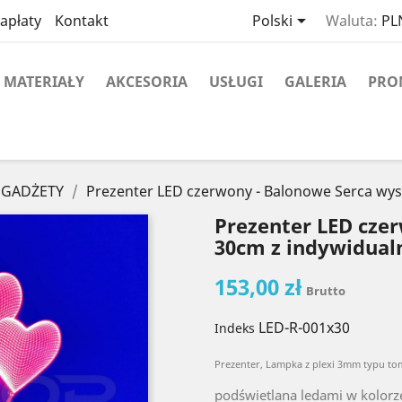

apłaty
Kontakt
Polski
Waluta:
PLN
MATERIAŁY
AKCESORIA
USŁUGI
GALERIA
PRO
 GADŻETY
Prezenter LED czerwony - Balonowe Serca wys
Prezenter LED cze
30cm z indywidual
153,00 zł
Brutto
LED-R-001x30
Indeks
Prezenter, Lampka z plexi 3mm typu t
podświetlana ledami w kolor