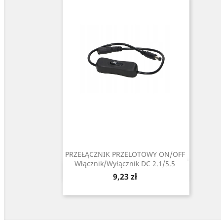
PRZEŁĄCZNIK PRZELOTOWY ON/OFF
Włącznik/Wyłącznik DC 2.1/5.5
Szybki podgląd

Cena
9,23 zł