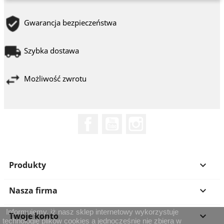
Gwarancja bezpieczeństwa
Szybka dostawa
Możliwość zwrotu
Facebook
YouTube
Instagram
Produkty

Nasza firma

Informujemy, iż nasz sklep internetowy wykorzystuje
Twoje konto

technologię plików cookies a jednocześnie nie zbiera w