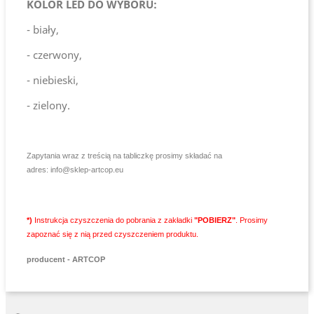
KOLOR LED DO WYBORU:
- biały,
- czerwony,
- niebieski,
- zielony.
Zapytania wraz z treścią na tabliczkę prosimy składać na
adres:
info@sklep-artcop.eu
*)
Instrukcja czyszczenia do pobrania z zakładki
"POBIERZ"
. Prosimy
zapoznać się z nią przed czyszczeniem produktu.
producent -
ART
COP