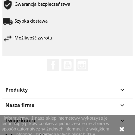
Gwarancja bezpieczeństwa
Szybka dostawa
Możliwość zwrotu
Facebook
YouTube
Instagram
Produkty

Nasza firma

Informujemy, iż nasz sklep internetowy wykorzystuje
Twoje konto

technologię plików cookies a jednocześnie nie zbiera w
sposób automatyczny żadnych informacji, z wyjątkiem
informacji zawartych w tych plikach (tzw.