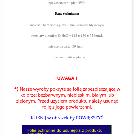
opakowaniach i płyt DVD.
Dane techniczne:
materiał: bezbarwna plexi 2 mm, krawędź błyszcząca
rozmiary ulotnika: SxHxG = 115 x 150 x 75 [mm],
miejsce na wsad: 30 [mm],
format wsadu A6 w pionie.
UWAGA !
*)
Nasze wyroby pokryte są folią zabezpieczającą w
kolorze: bezbarwnym, niebieskim, białym lub
zielonym. Przed użyciem produktu należy usunąć
folię z jego powierzchni.
KLIKNIJ w obrazek by POWIĘKSZYĆ