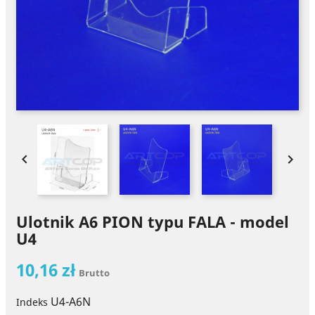


Ulotnik A6 PION typu FALA - model
U4
10,16 zł
Brutto
U4-A6N
Indeks