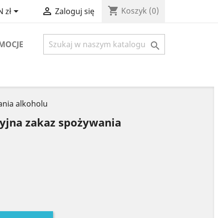
shopping_cart


Koszyk
(0)
 zł
Zaloguj się
MOCJE

ania alkoholu
cyjna zakaz spożywania