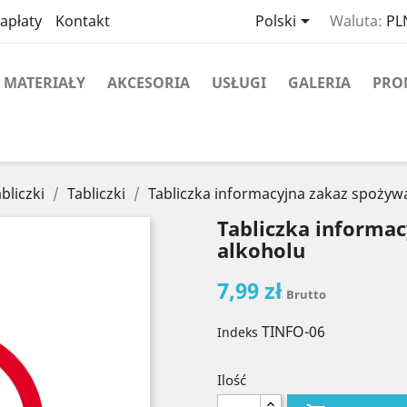

apłaty
Kontakt
Polski
Waluta:
PLN
MATERIAŁY
AKCESORIA
USŁUGI
GALERIA
PRO
abliczki
Tabliczki
Tabliczka informacyjna zakaz spożyw
Tabliczka informa
alkoholu
7,99 zł
Brutto
TINFO-06
Indeks
Ilość