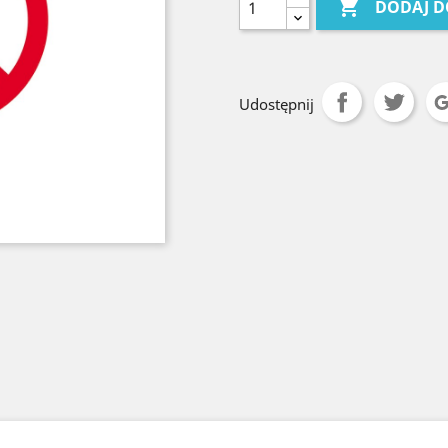

DODAJ D
Udostępnij