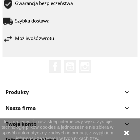
Gwarancja bezpieczeństwa
Szybka dostawa
Możliwość zwrotu
Facebook
YouTube
Instagram
Produkty

Nasza firma

Informujemy, iż nasz sklep internetowy wykorzystuje
Twoje konto

technologię plików cookies a jednocześnie nie zbiera w
sposób automatyczny żadnych informacji, z wyjątkiem
informacji zawartych w tych plikach (tzw.