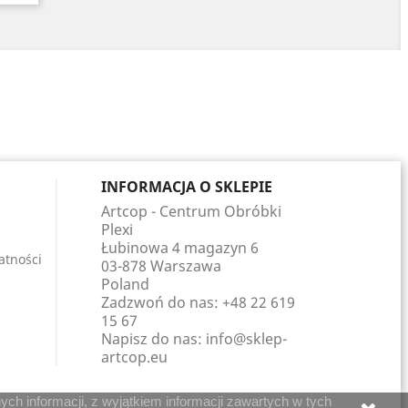
INFORMACJA O SKLEPIE
Artcop - Centrum Obróbki
Plexi
Łubinowa 4 magazyn 6
atności
03-878 Warszawa
Poland
Zadzwoń do nas:
+48 22 619
15 67
Napisz do nas:
info@sklep-
artcop.eu
ch informacji, z wyjątkiem informacji zawartych w tych