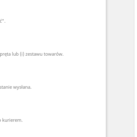
ć".
ręta lub (i) zestawu towarów.
stanie wysłana.
b kurierem.