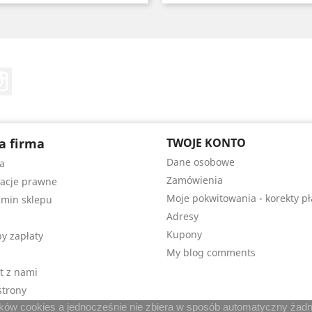
Tube
Instagram
a firma
TWOJE KONTO
Dane osobowe
a
Zamówienia
acje prawne
Moje pokwitowania - korekty pł
min sklepu
Adresy
Kupony
y zapłaty
My blog comments
t z nami
trony
lików cookies a jednocześnie nie zbiera w sposób automatyczny żadny