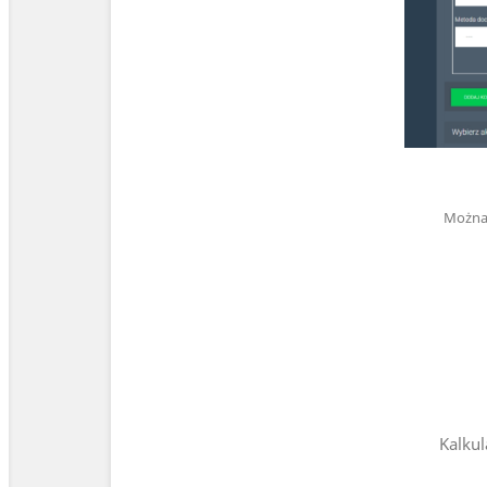
Można 
Kalkul