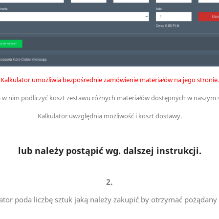
Kalkulator umożliwia bezpośrednie zamówienie materiałów na jego stronie.
w nim podliczyć koszt zestawu różnych materiałów dostępnych w naszym s
Kalkulator uwzględnia możliwość i koszt dostawy.
lub należy postąpić wg. dalszej instrukcji.
2.
ator poda liczbę sztuk jaką należy zakupić by otrzymać pożądany