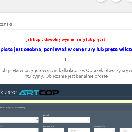
czniki
Jak kupić dowolny wymiar rury lub pręta?
płata jest osobna, ponieważ w cenę rury lub pręta wlicz
1.
ry lub pręta w przygotowanym kalkulatorze. Obrazek otworzy się w
intuicyjny. Obliczanie jest banalnie proste.