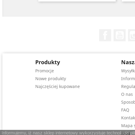
Facebook
You
Produkty
Nasz
Promocje
Wysyłk
Nowe produkty
Inform
Najczęściej kupowane
Regula
O nas
Sposob
FAQ
Kontak
Mapa s
Informujemy, iż nasz sklep internetowy wykorzystuje technologię p
Blog