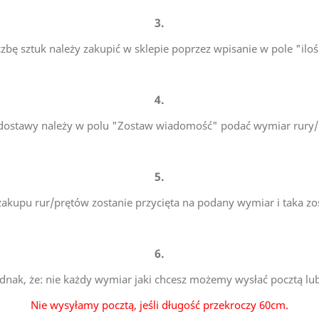
3.
czbę sztuk należy zakupić w sklepie poprzez wpisanie w pole "iloś
4.
 dostawy należy w polu "Zostaw wiadomość" podać wymiar rury/p
5.
i zakupu rur/prętów zostanie przycięta na podany wymiar i taka zo
6.
ednak, że: nie każdy wymiar jaki chcesz możemy wysłać pocztą lu
Nie wysyłamy pocztą, jeśli długość przekroczy 60cm.