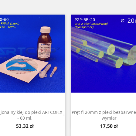
sjonalny klej do plexi ARTCOFIX
Pręt fi 20mm z plexi bezbarwnej
- 60 ml.
wymiar
Szybki podgląd
Szybki podgląd


Cena
Cena
53,32 zł
17,50 zł