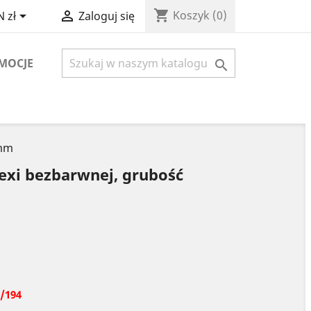
shopping_cart


Koszyk
(0)
 zł
Zaloguj się
MOCJE

3mm
lexi bezbarwnej, grubość
/194