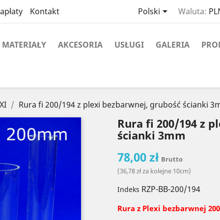

apłaty
Kontakt
Polski
Waluta:
PLN
MATERIAŁY
AKCESORIA
USŁUGI
GALERIA
PRO
XI
Rura fi 200/194 z plexi bezbarwnej, grubość ścianki 
Rura fi 200/194 z p
ścianki 3mm
78,00 zł
Brutto
(36,78 zł za kolejne 10cm)
RZP-BB-200/194
Indeks
Rura z Plexi
bezbarwnej 20
0