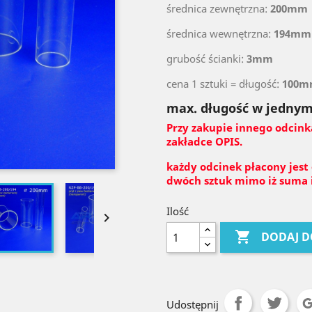
średnica zewnętrzna:
200mm
średnica wewnętrzna:
194mm
grubość ścianki:
3mm
cena 1 sztuki = długość:
100
max. długość w jednym
Przy zakupie innego odcink
zakładce OPIS.
każdy odcinek płacony jest
dwóch sztuk mimo iż suma i
Ilość


DODAJ D
Udostępnij