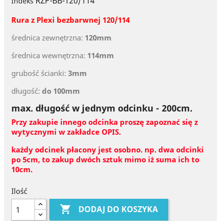
RZP-BB-120/114
Indeks
Rura z Plexi
bezbarwnej 120
/114
średnica zewnętrzna:
120mm
średnica wewnętrzna:
114mm
grubość ścianki:
3mm
długość:
do 100mm
max. długość w jednym odcinku - 200cm.
Przy zakupie innego odcinka proszę zapoznać się z
wytycznymi w zakładce OPIS.
każdy odcinek płacony jest osobno. np. dwa odcinki
po 5cm, to zakup dwóch sztuk mimo iż suma ich to
10cm.
Ilość

DODAJ DO KOSZYKA