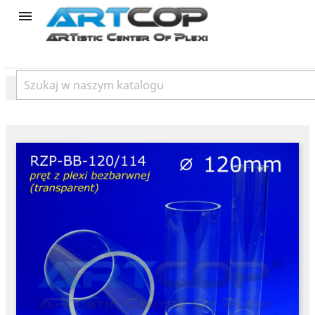
product
