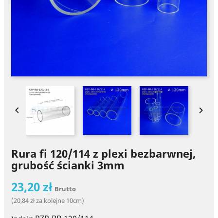


Rura fi 120/114 z plexi bezbarwnej,
grubość ścianki 3mm
23,20 zł
Brutto
(20,84 zł za kolejne 10cm)