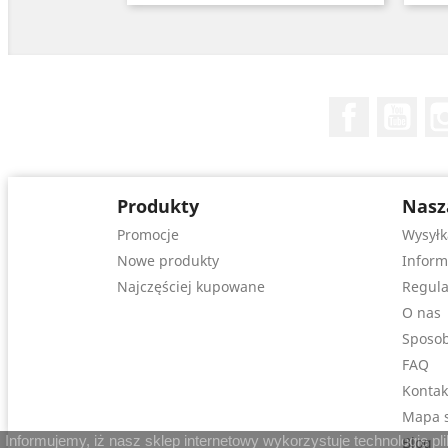
Facebook
You
Produkty
Nasz
Promocje
Wysyłk
Nowe produkty
Inform
Najczęściej kupowane
Regula
O nas
Sposob
FAQ
Kontak
Mapa s
Informujemy, iż nasz sklep internetowy wykorzystuje technologię p
Blog