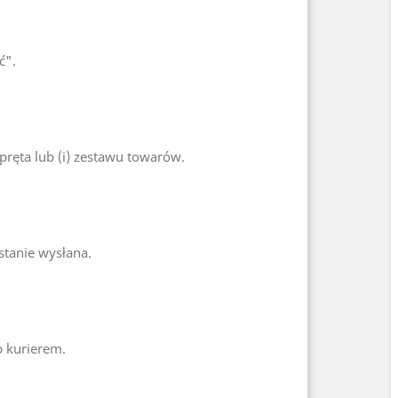
ć".
ręta lub (i) zestawu towarów.
stanie wysłana.
b kurierem.