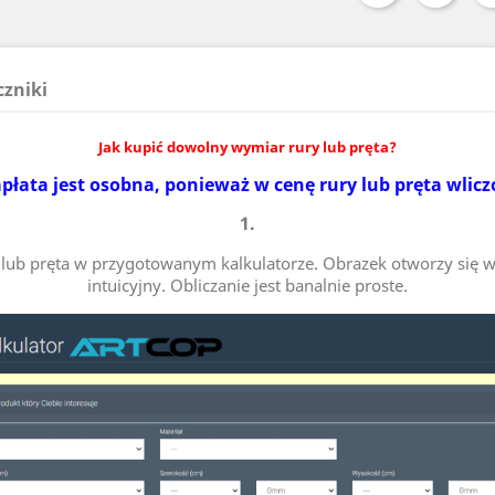
czniki
Jak kupić dowolny wymiar rury lub pręta?
płata jest osobna, ponieważ w cenę rury lub pręta wlicz
1.
ry lub pręta w przygotowanym kalkulatorze. Obrazek otworzy się w
intuicyjny. Obliczanie jest banalnie proste.