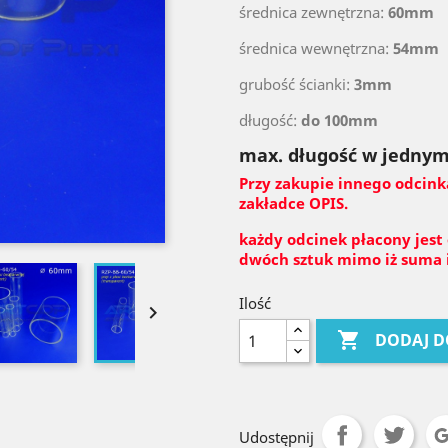
średnica zewnętrzna:
60mm
średnica wewnętrzna:
54mm
grubość ścianki:
3mm
długość:
do 100mm
max. długość w jednym
Przy zakupie innego odcink
zakładce OPIS.
każdy odcinek płacony jest
dwóch sztuk mimo iż suma i
Ilość


DODAJ D
Udostępnij