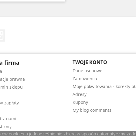
Tube
Instagram
a firma
TWOJE KONTO
Dane osobowe
a
Zamówienia
acje prawne
Moje pokwitowania - korekty pł
min sklepu
Adresy
Kupony
y zapłaty
My blog comments
t z nami
trony
lików cookies a jednocześnie nie zbiera w sposób automatyczny żadny