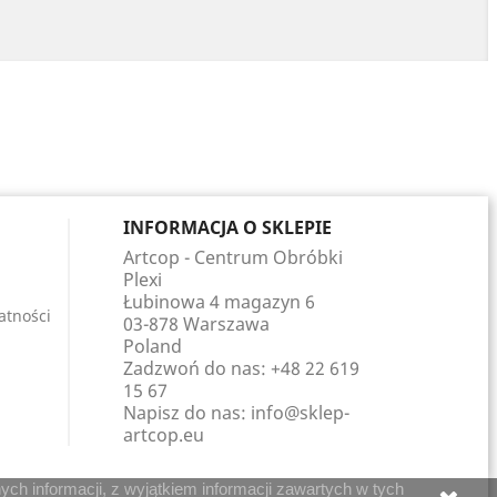
INFORMACJA O SKLEPIE
Artcop - Centrum Obróbki
Plexi
Łubinowa 4 magazyn 6
atności
03-878 Warszawa
Poland
Zadzwoń do nas:
+48 22 619
15 67
Napisz do nas:
info@sklep-
artcop.eu
ch informacji, z wyjątkiem informacji zawartych w tych