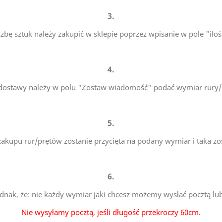
3.
czbę sztuk należy zakupić w sklepie poprzez wpisanie w pole "iloś
4.
 dostawy należy w polu "Zostaw wiadomość" podać wymiar rury/p
5.
i zakupu rur/prętów zostanie przycięta na podany wymiar i taka zo
6.
ednak, że: nie każdy wymiar jaki chcesz możemy wysłać pocztą lu
Nie wysyłamy pocztą, jeśli długość przekroczy 60cm.