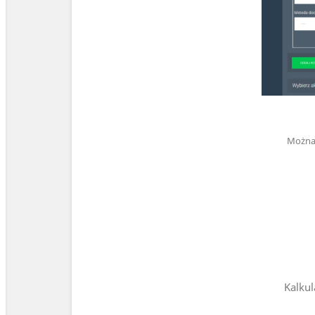
Można 
Kalkul