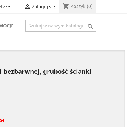
shopping_cart


Koszyk
(0)
 zł
Zaloguj się
MOCJE

m
xi bezbarwnej, grubość ścianki
54