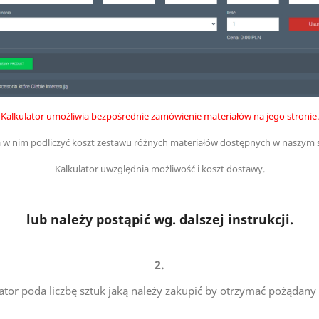
Kalkulator umożliwia bezpośrednie zamówienie materiałów na jego stronie.
w nim podliczyć koszt zestawu różnych materiałów dostępnych w naszym s
Kalkulator uwzględnia możliwość i koszt dostawy.
lub należy postąpić wg. dalszej instrukcji.
2.
ator poda liczbę sztuk jaką należy zakupić by otrzymać pożądany