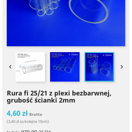


Rura fi 25/21 z plexi bezbarwnej,
grubość ścianki 2mm
4,60 zł
Brutto
(3,40 zł za kolejne 10cm)