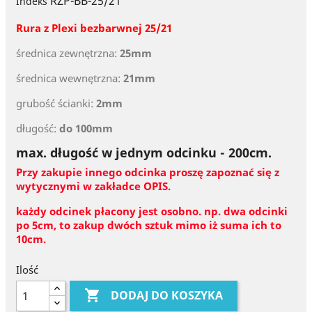
RZP-BB-25/21
Indeks
Rura z Plexi
bezbarwnej 25
/21
średnica zewnętrzna:
25mm
średnica wewnętrzna:
21mm
grubość ścianki:
2mm
długość:
do 100mm
max. długość w jednym odcinku - 200cm.
Przy zakupie innego odcinka proszę zapoznać się z
wytycznymi w zakładce OPIS.
każdy odcinek płacony jest osobno. np. dwa odcinki
po 5cm, to zakup dwóch sztuk mimo iż suma ich to
10cm.
Ilość

DODAJ DO KOSZYKA