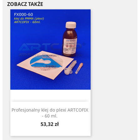
ZOBACZ TAKŻE
Profesjonalny klej do plexi ARTCOFIX
- 60 ml.
Cena
53,32 zł