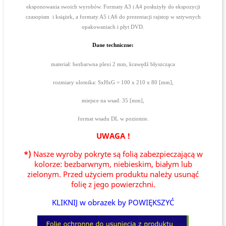
eksponowania swoich wyrobów. Formaty A3 i A4 posłużyły do ekspozycji
czasopism i książek, a formaty A5 i A6 do prezentacji rajstop w sztywnych
opakowaniach i płyt DVD.
Dane techniczne:
materiał: bezbarwna plexi 2 mm, krawędź błyszcząca
rozmiary ulotnika: SxHxG = 100 x 210 x 80 [mm],
miejsce na wsad: 35 [mm],
format wsadu DL w poziomie.
UWAGA !
*)
Nasze wyroby pokryte są folią zabezpieczającą w
kolorze: bezbarwnym, niebieskim, białym lub
zielonym. Przed użyciem produktu należy usunąć
folię z jego powierzchni.
KLIKNIJ w obrazek by POWIĘKSZYĆ