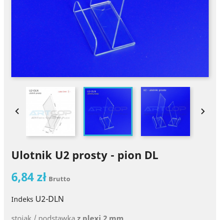


Ulotnik U2 prosty - pion DL
6,84 zł
Brutto
U2-DLN
Indeks
stojak / podstawka
z plexi 2 mm