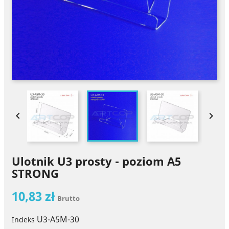


Ulotnik U3 prosty - poziom A5
STRONG
10,83 zł
Brutto
U3-A5M-30
Indeks