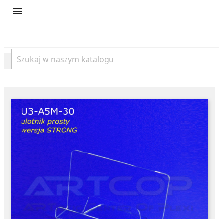
product
