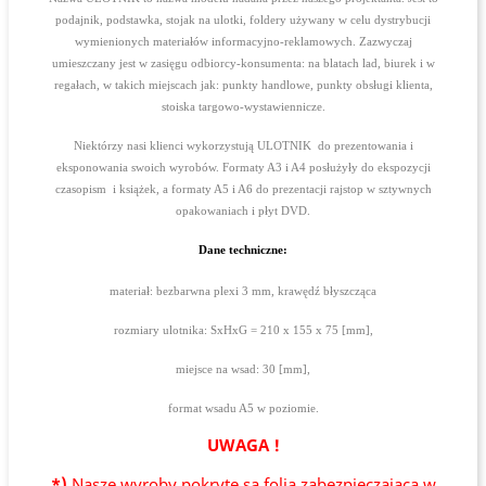
podajnik, podstawka, stojak na ulotki, foldery używany w celu dystrybucji
wymienionych materiałów informacyjno-reklamowych. Zazwyczaj
umieszczany jest w zasięgu odbiorcy-konsumenta: na blatach lad, biurek i w
regałach, w takich miejscach jak: punkty handlowe, punkty obsługi klienta,
stoiska targowo-wystawiennicze.
Niektórzy nasi klienci wykorzystują ULOTNIK do prezentowania i
eksponowania swoich wyrobów. Formaty A3 i A4 posłużyły do ekspozycji
czasopism i książek, a formaty A5 i A6 do prezentacji rajstop w sztywnych
opakowaniach i płyt DVD.
Dane techniczne:
materiał: bezbarwna plexi 3 mm, krawędź błyszcząca
rozmiary ulotnika: SxHxG = 210 x 155 x 75 [mm],
miejsce na wsad: 30 [mm],
format wsadu A5 w poziomie.
UWAGA !
*)
Nasze wyroby pokryte są folią zabezpieczającą w