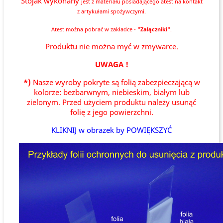
Stojak wykonany
jest
z materiału posiadającego atest na kontakt
z artykułami spożywczymi.
Atest można pobrać w zakładce -
"Załączniki"
.
Produktu nie można myć w zmywarce.
UWAGA !
*)
Nasze wyroby pokryte są folią zabezpieczającą w
kolorze: bezbarwnym, niebieskim, białym lub
zielonym. Przed użyciem produktu należy usunąć
folię z jego powierzchni.
KLIKNIJ w obrazek by POWIĘKSZYĆ