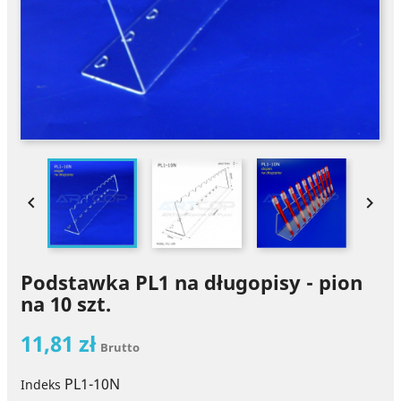


Podstawka PL1 na długopisy - pion
na 10 szt.
11,81 zł
Brutto
PL1-10N
Indeks