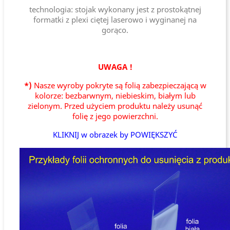
technologia: stojak wykonany jest z prostokątnej
formatki z plexi ciętej laserowo i wyginanej na
gorąco.
UWAGA !
*)
Nasze wyroby pokryte są folią zabezpieczającą w
kolorze: bezbarwnym, niebieskim, białym lub
zielonym. Przed użyciem produktu należy usunąć
folię z jego powierzchni.
KLIKNIJ w obrazek by POWIĘKSZYĆ