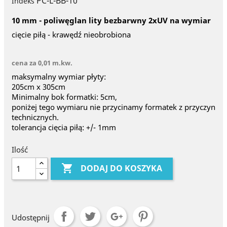
PC-L-BB-10
Indeks
10 mm - poliwęglan lity bezbarwny 2xUV na wymiar
cięcie piłą - krawędź nieobrobiona
cena za 0,01 m.kw.
maksymalny wymiar płyty:
205cm x 305cm
Minimalny bok formatki: 5cm,
poniżej tego wymiaru nie przycinamy formatek z przyczyn
technicznych.
tolerancja cięcia piłą: +/- 1mm
Ilość

DODAJ DO KOSZYKA
Udostępnij