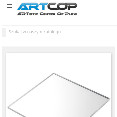
product
