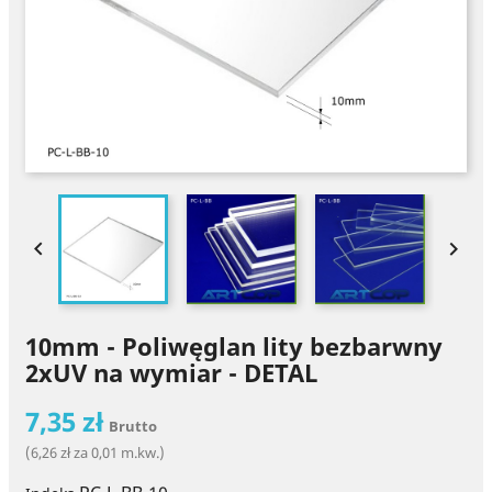


10mm - Poliwęglan lity bezbarwny
2xUV na wymiar - DETAL
7,35 zł
Brutto
(6,26 zł za 0,01 m.kw.)