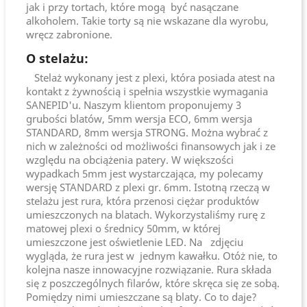
jak i przy tortach, które mogą być nasączane
alkoholem. Takie torty są nie wskazane dla wyrobu,
wręcz zabronione.
O stelażu:
Stelaż wykonany jest z plexi, która posiada atest na
kontakt z żywnością i spełnia wszystkie wymagania
SANEPID'u. Naszym klientom proponujemy 3
grubości blatów, 5mm wersja ECO, 6mm wersja
STANDARD, 8mm wersja STRONG. Można wybrać z
nich w zależności od możliwości finansowych jak i ze
względu na obciążenia patery. W większości
wypadkach 5mm jest wystarczająca, my polecamy
wersję STANDARD z plexi gr. 6mm. Istotną rzeczą w
stelażu jest rura, która przenosi ciężar produktów
umieszczonych na blatach. Wykorzystaliśmy rurę z
matowej plexi o średnicy 50mm, w której
umieszczone jest oświetlenie LED. Na zdjęciu
wygląda, że rura jest w jednym kawałku. Otóż nie, to
kolejna nasze innowacyjne rozwiązanie. Rura składa
się z poszczególnych filarów, które skręca się ze sobą.
Pomiędzy nimi umieszczane są blaty. Co to daje?