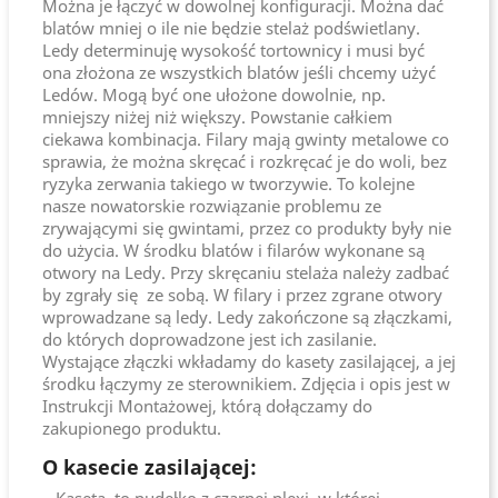
Można je łączyć w dowolnej konfiguracji. Można dać
blatów mniej o ile nie będzie stelaż podświetlany.
Ledy determinuję wysokość tortownicy i musi być
ona złożona ze wszystkich blatów jeśli chcemy użyć
Ledów. Mogą być one ułożone dowolnie, np.
mniejszy niżej niż większy. Powstanie całkiem
ciekawa kombinacja. Filary mają gwinty metalowe co
sprawia, że można skręcać i rozkręcać je do woli, bez
ryzyka zerwania takiego w tworzywie. To kolejne
nasze nowatorskie rozwiązanie problemu ze
zrywającymi się gwintami, przez co produkty były nie
do użycia. W środku blatów i filarów wykonane są
otwory na Ledy. Przy skręcaniu stelaża należy zadbać
by zgrały się ze sobą. W filary i przez zgrane otwory
wprowadzane są ledy. Ledy zakończone są złączkami,
do których doprowadzone jest ich zasilanie.
Wystające złączki wkładamy do kasety zasilającej, a jej
środku łączymy ze sterownikiem. Zdjęcia i opis jest w
Instrukcji Montażowej, którą dołączamy do
zakupionego produktu.
O kasecie zasilającej: