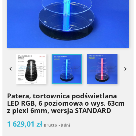


Patera, tortownica podświetlana
LED RGB, 6 poziomowa o wys. 63cm
z plexi 6mm, wersja STANDARD
1 629,01 zł
Brutto
8 dni