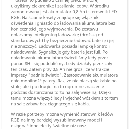
Kaseta, to pudełko z czarnej plexi, w której
ukryliśmy elektronikę i zasilanie ledów. W środku
zamontowany jest akumulator 0,8 Ah i sterownik LED
RGB. Na ścianie kasety znajduje się włącznik
oświetlenia i gniazdo do ładowania akumulatora bez
konieczności jego wyjmowania. Do zestawu
dołączamy inteligentną ładowarkę (droższą od
standardowych) by bezpiecznie ładować baterię i jej
nie zniszczyć. Ładowarka posiada lampkę kontroli
naładowania. Sygnalizuje gdy bateria jest full. Po
naładowaniu akumulatora świeciliśmy ledy przez
ponad 8H i się poddaliśmy. Ledy działały przez cały
ten czas. Zatem przy 0,8 Ah nie grozi, że w trakcie
imprezy "padnie światło". Zastosowanie akumulatora
dało mobilność patery. Raz, że nie plączą się kable po
stole, ale i po drugie ma to ogromne znaczenie
podczas dostarczania tortu na salę weselną. Dzięki
temu można włączyć ledy i wjechać wózkiem z tortem
na salę zabaw bez ciągnącego się kabla.
W razie potrzeby można wymienić sterownik ledów
RGB na inny bardziej wysublimowany model i
osiągnąć inne efekty świetlne niż nasz.