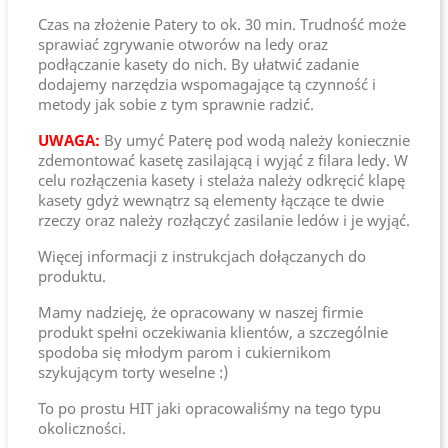
Czas na złożenie Patery to ok. 30 min. Trudność może
sprawiać zgrywanie otworów na ledy oraz
podłączanie kasety do nich. By ułatwić zadanie
dodajemy narzędzia wspomagające tą czynność i
metody jak sobie z tym sprawnie radzić.
UWAGA:
By umyć Paterę pod wodą należy koniecznie
zdemontować kasetę zasilającą i wyjąć z filara ledy. W
celu rozłączenia kasety i stelaża należy odkręcić klapę
kasety gdyż wewnątrz są elementy łączące te dwie
rzeczy oraz należy rozłączyć zasilanie ledów i je wyjąć.
Więcej informacji z instrukcjach dołączanych do
produktu.
Mamy nadzieję, że opracowany w naszej firmie
produkt spełni oczekiwania klientów, a szczególnie
spodoba się młodym parom i cukiernikom
szykującym torty weselne :)
To po prostu HIT jaki opracowaliśmy na tego typu
okoliczności.