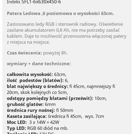
SFL1-6x630x450-6
Indeks
Patera Ledowa ,6 poziomowa o wysokości 63cm.
Zastosowano ledy RGB i sterownik radiowy. Oświetlenie
zasilane akumulatorem 0,8 Ah, nie ma potrzeby zasilać
kablem. Daje to możliwość przenoszenia włączonej patery
z miejsca na miejsce.
Czas świecenia:
powyżej 8h.
wymiary + dane techniczne:
całkowita wysokość:
63cm,
ilość podestów (blatów):
6,
blat największy o średnicy:
fi 45cm, najmniejszy fi
20cm, skok kolejnych co 5cm,
odstępy pomiędzy blatami (prześwit):
10cm,
grubość glatów:
6mm
średnica rury nośnej:
fi 50mm
Kaseta zasilająca:
średnica fi 45cm, wys. 7cm
Moc LED:
3 x 14W = 42W
Typ LED:
RGB 60 diód na mb.