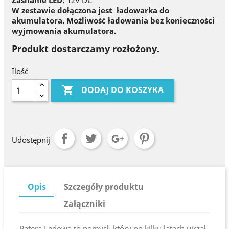
Zasilanie LED:
12V DC
W zestawie dołączona jest ładowarka do
akumulatora. Możliwość ładowania bez konieczności
wyjmowania akumulatora.
Produkt dostarczamy rozłożony.
Ilość

DODAJ DO KOSZYKA
Udostępnij
Opis
Szczegóły produktu
Załączniki
Patera Ledowa to pomysł, który po kilku latach ujrzał