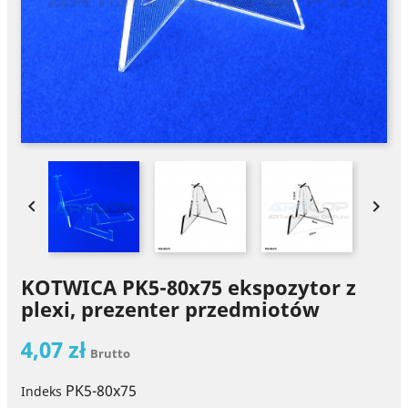


KOTWICA PK5-80x75 ekspozytor z
plexi, prezenter przedmiotów
4,07 zł
Brutto
PK5-80x75
Indeks