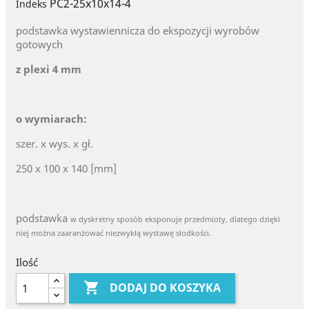
PC2-25x10x14-4
Indeks
podstawka wystawiennicza do ekspozycji wyrobów
gotowych
z plexi 4 mm
o wymiarach:
szer. x wys. x gł.
250 x 100 x 140 [mm]
podstawka
w dyskretny sposób eksponuje przedmioty, dlatego dzięki
niej można zaaranżować niezwykłą wystawę słodkości.
Ilość

DODAJ DO KOSZYKA