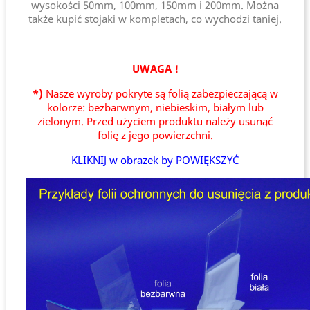
wysokości 50mm, 100mm, 150mm i 200mm. Można
także kupić stojaki w kompletach, co wychodzi taniej.
UWAGA !
*)
Nasze wyroby pokryte są folią zabezpieczającą w
kolorze: bezbarwnym, niebieskim, białym lub
zielonym. Przed użyciem produktu należy usunąć
folię z jego powierzchni.
KLIKNIJ w obrazek by POWIĘKSZYĆ