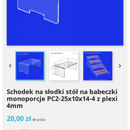


Schodek na słodki stół na babeczki
monoporcje PC2-25x10x14-4 z plexi
4mm
20,00 zł
Brutto