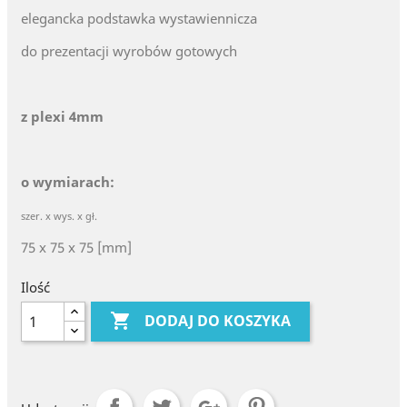
elegancka podstawka wystawiennicza
do prezentacji wyrobów gotowych
z plexi 4mm
o wymiarach:
szer. x wys. x gł.
75 x 75 x 75 [mm]
Ilość

DODAJ DO KOSZYKA