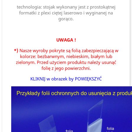
technologia: stojak wykonany jest z prostokątnej
formatki z plexi ciętej laserowo i wyginanej na
gorąco.
UWAGA !
*)
Nasze wyroby pokryte są folią zabezpieczającą w
kolorze: bezbarwnym, niebieskim, białym lub
zielonym. Przed użyciem produktu należy usunąć
folię z jego powierzchni.
KLIKNIJ w obrazek by POWIĘKSZYĆ