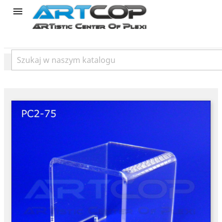
product
