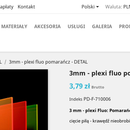

apłaty
Kontakt
Polski
Waluta:
PLN
MATERIAŁY
AKCESORIA
USŁUGI
GALERIA
PRO
L
3mm - plexi fluo pomarańcz - DETAL
3mm - plexi fluo 
3,79 zł
Brutto
PD-F-710006
Indeks
3 mm - plexi Fluo: Pomarań
cięcie piłą - krawędź nieobrob