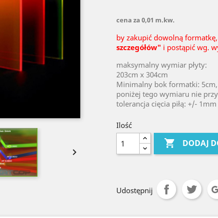
cena za 0,01 m.kw.
by zakupić dowolną formatkę,
szczegółów"
i postąpić wg. w
maksymalny wymiar płyty:
203cm x 304cm
Minimalny bok formatki: 5cm,
poniżej tego wymiaru nie prz
tolerancja cięcia piłą: +/- 1mm
Ilość

DODAJ D

Udostępnij