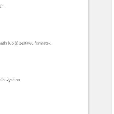
ć".
ki lub (i) zestawu formatek.
nie wysłana.