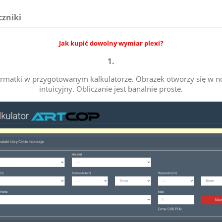
czniki
Jak kupić dowolny wymiar plexi?
1.
 formatki w przygotowanym kalkulatorze. Obrazek otworzy się w no
intuicyjny. Obliczanie jest banalnie proste.