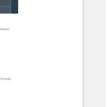
klepie.
format.