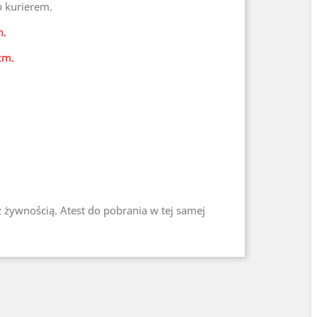
b kurierem.
m.
cm.
z żywnością. Atest do pobrania w tej samej