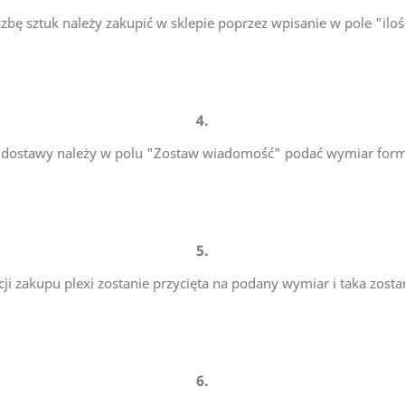
czbę sztuk należy zakupić w sklepie poprzez wpisanie w pole "iloś
4.
i dostawy należy w polu "Zostaw wiadomość" podać wymiar format
5.
acji zakupu plexi zostanie przycięta na podany wymiar i taka zosta
6.