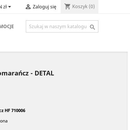
shopping_cart


Koszyk
(0)
 zł
Zaloguj się
MOCJE

pomarańcz - DETAL
cz HF 710006
iona