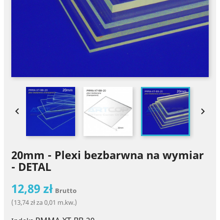


20mm - Plexi bezbarwna na wymiar
- DETAL
12,89 zł
Brutto
(13,74 zł za 0,01 m.kw.)