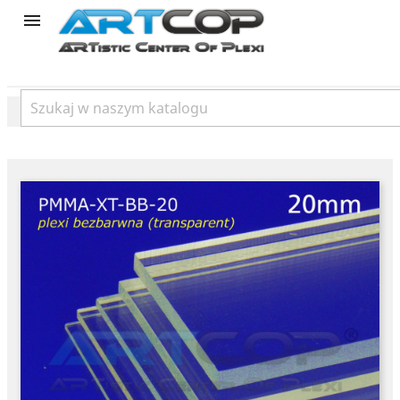
product
