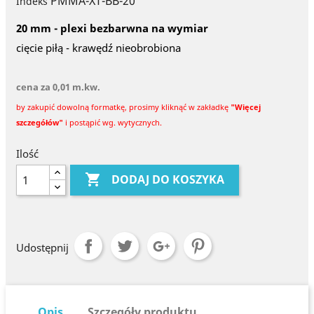
PMMA-XT-BB-20
Indeks
20 mm - plexi bezbarwna na wymiar
cięcie piłą - krawędź nieobrobiona
cena za 0,01 m.kw.
by zakupić dowolną formatkę, prosimy kliknąć w zakładkę
"Więcej
szczegółów"
i postąpić wg. wytycznych.
Ilość

DODAJ DO KOSZYKA
Udostępnij
Opis
Szczegóły produktu