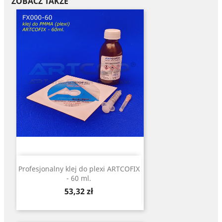
ZOBACZ TAKŻE
Profesjonalny klej do plexi ARTCOFIX
- 60 ml.
Cena
53,32 zł