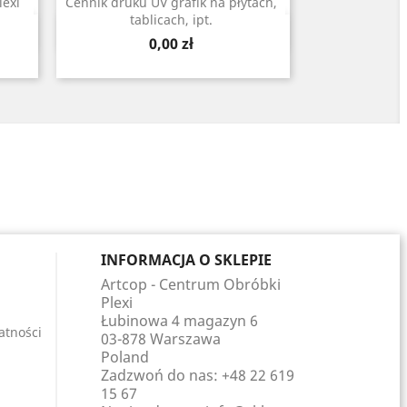
lexi
Cennik druku UV grafik na płytach,
tablicach, ipt.
Szybki podgląd

Cena
0,00 zł
INFORMACJA O SKLEPIE
Artcop - Centrum Obróbki
Plexi
Łubinowa 4 magazyn 6
atności
03-878 Warszawa
Poland
Zadzwoń do nas:
+48 22 619
15 67