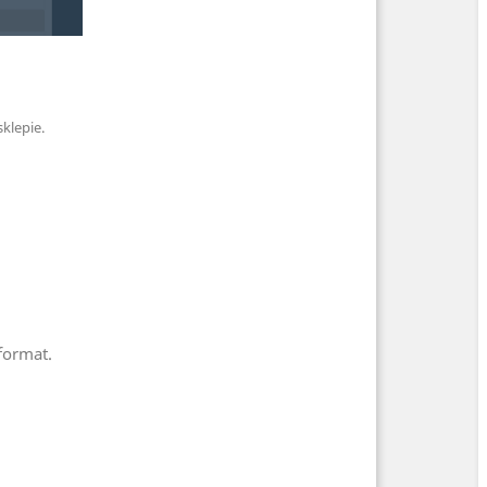
klepie.
format.