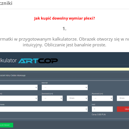
czniki
Jak kupić dowolny wymiar plexi?
1.
 formatki w przygotowanym kalkulatorze. Obrazek otworzy się w no
intuicyjny. Obliczanie jest banalnie proste.