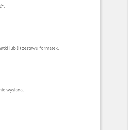
ć".
ki lub (i) zestawu formatek.
nie wysłana.