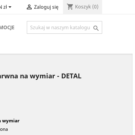
shopping_cart


Koszyk
(0)
 zł
Zaloguj się
MOCJE

arwna na wymiar - DETAL
a wymiar
iona