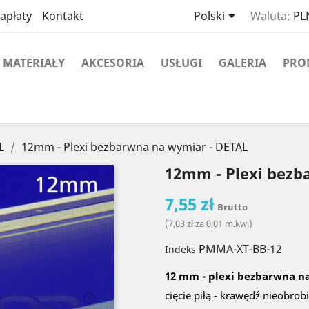

apłaty
Kontakt
Polski
Waluta:
PLN
MATERIAŁY
AKCESORIA
USŁUGI
GALERIA
PRO
L
12mm - Plexi bezbarwna na wymiar - DETAL
12mm - Plexi bezb
7,55 zł
Brutto
(7,03 zł za 0,01 m.kw.)
PMMA-XT-BB-12
Indeks
12 mm - plexi bezbarwna n
cięcie piłą - krawędź nieobrob