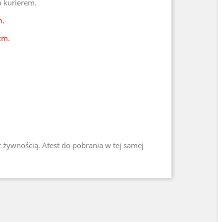
b kurierem.
m.
cm.
z żywnością. Atest do pobrania w tej samej