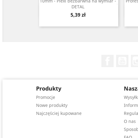
10mm - Plexi bezbarwna na wymiar -
Profe
DETAL
Szybki podgląd

Cena
5,39 zł
Facebook
You
Produkty
Nasz
Promocje
Wysyłk
Nowe produkty
Inform
Najczęściej kupowane
Regula
O nas
Sposob
FAQ