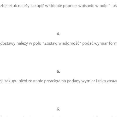
czbę sztuk należy zakupić w sklepie poprzez wpisanie w pole "iloś
4.
i dostawy należy w polu "Zostaw wiadomość" podać wymiar format
5.
acji zakupu plexi zostanie przycięta na podany wymiar i taka zosta
6.