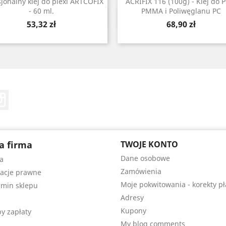
sjonalny klej do plexi ARTCOFIX
ACRIFIX 116 (100g) - Klej do P
- 60 ml.
PMMA i Poliwęglanu PC
Szybki podgląd
Szybki podgląd


Cena
Cena
53,32 zł
68,90 zł
Tube
Instagram
a firma
TWOJE KONTO
Dane osobowe
a
Zamówienia
acje prawne
Moje pokwitowania - korekty pł
min sklepu
Adresy
Kupony
y zapłaty
My blog comments