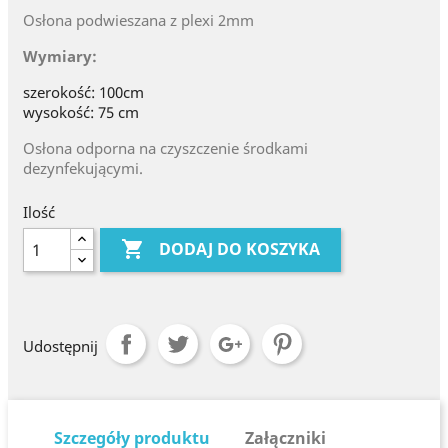
Osłona podwieszana z plexi 2mm
Wymiary:
szerokość: 100cm
wysokość: 75 cm
Osłona odporna na czyszczenie środkami
dezynfekującymi.
Ilość

DODAJ DO KOSZYKA
Udostępnij
Szczegóły produktu
Załączniki