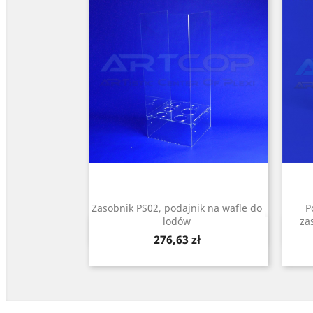
Zasobnik PS02, podajnik na wafle do
P
lodów
za
Szybki podgląd

Cena
276,63 zł