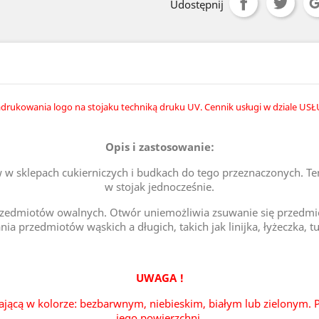
Udostępnij
drukowania logo na stojaku techniką druku UV. Cennik usługi w dziale USŁ
Opis i zastosowanie:
w sklepach cukierniczych i budkach do tego przeznaczonych. Te
w stojak jednocześnie.
rzedmiotów owalnych. Otwór uniemożliwia zsuwanie się przedmiot
a przedmiotów wąskich a długich, takich jak linijka, łyżeczka, t
UWAGA !
ającą w kolorze: bezbarwnym, niebieskim, białym lub zielonym. P
jego powierzchni.