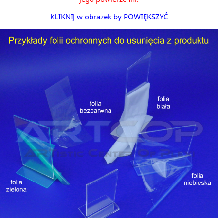
KLIKNIJ w obrazek by POWIĘKSZYĆ