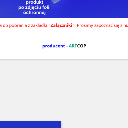
ka do pobrania z zakładki
"Załączniki"
. Prosimy zapoznać się z n
producent -
ART
COP