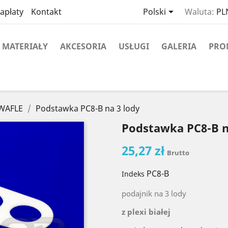

apłaty
Kontakt
Polski
Waluta:
PLN
MATERIAŁY
AKCESORIA
USŁUGI
GALERIA
PRO
 WAFLE
Podstawka PC8-B na 3 lody
Podstawka PC8-B n
25,27 zł
Brutto
PC8-B
Indeks
podajnik na 3 lody
z plexi białej