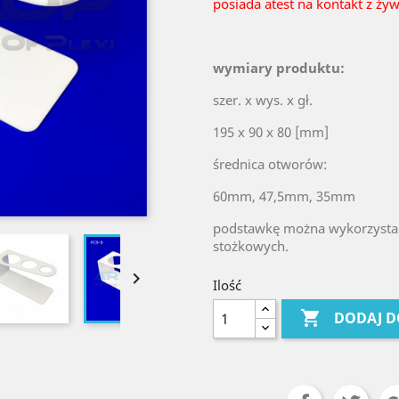
posiada atest na kontakt z ży
wymiary produktu:
szer. x wys. x gł.
195 x 90 x 80 [mm]
średnica otworów:
60mm, 47,5mm, 35mm
podstawkę można wykorzystać
stożkowych.

Ilość

DODAJ D