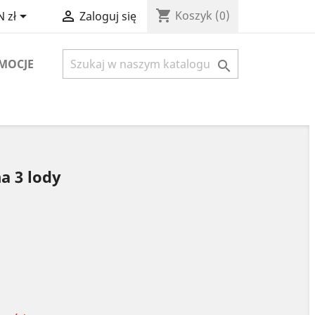
shopping_cart


Koszyk
(0)
 zł
Zaloguj się
MOCJE

a 3 lody