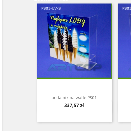
podajnik na wafle PS01
Cena
337,57 zł
Szybki podgląd
