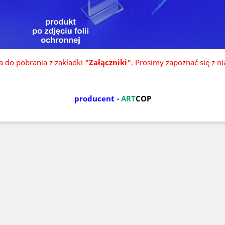
ka do pobrania z zakładki
"Załączniki"
. Prosimy zapoznać się z n
producent -
ART
COP