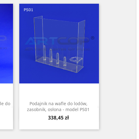
le do
Podajnik na wafle do lodów,
zasobnik, osłona - model PS01
Szybki podgląd

Cena
338,45 zł