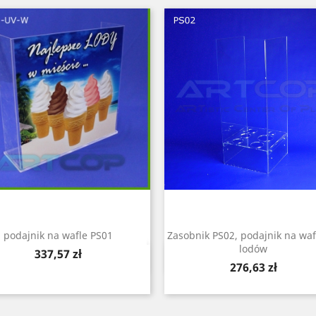
podajnik na wafle PS01
Zasobnik PS02, podajnik na waf
lodów
Cena
337,57 zł
Szybki podgląd
Szybki podgląd


Cena
276,63 zł