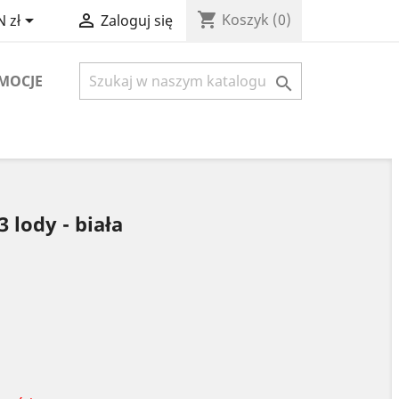
shopping_cart


Koszyk
(0)
 zł
Zaloguj się
MOCJE

 lody - biała