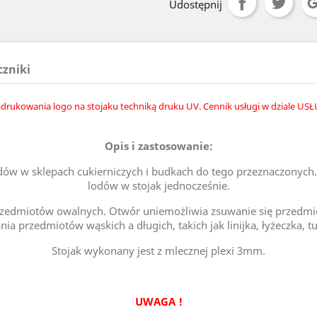
Udostępnij
czniki
drukowania logo na stojaku techniką druku UV. Cennik usługi w dziale USŁ
Opis i zastosowanie:
w w sklepach cukierniczych i budkach do tego przeznaczonych.
lodów w stojak jednocześnie.
rzedmiotów owalnych. Otwór uniemożliwia zsuwanie się przedmiot
a przedmiotów wąskich a długich, takich jak linijka, łyżeczka, t
Stojak wykonany jest z mlecznej plexi 3mm.
UWAGA !