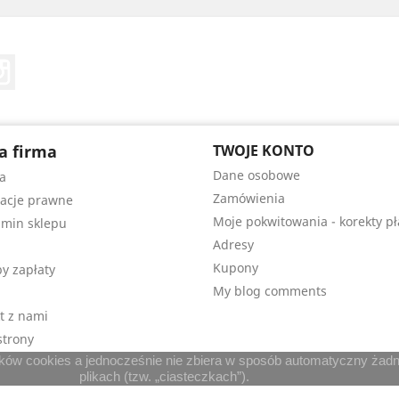
Tube
Instagram
a firma
TWOJE KONTO
Dane osobowe
a
Zamówienia
acje prawne
Moje pokwitowania - korekty pł
min sklepu
Adresy
Kupony
y zapłaty
My blog comments
t z nami
trony
lików cookies a jednocześnie nie zbiera w sposób automatyczny żadny
plikach (tzw. „ciasteczkach”).