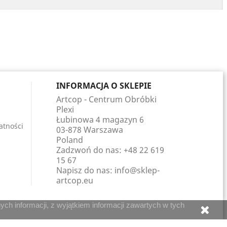
INFORMACJA O SKLEPIE
Artcop - Centrum Obróbki
Plexi
Łubinowa 4 magazyn 6
atności
03-878 Warszawa
Poland
Zadzwoń do nas:
+48 22 619
15 67
Napisz do nas:
info@sklep-
artcop.eu
ch informacji, z wyjątkiem informacji zawartych w tych