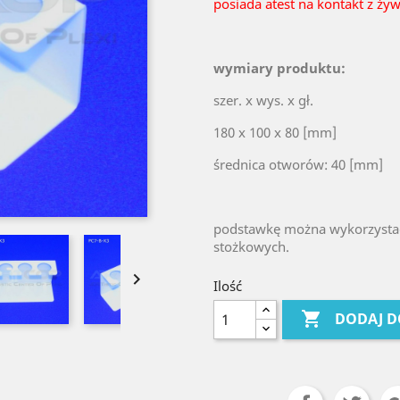
posiada atest na kontakt z ży
wymiary produktu:
szer. x wys. x gł.
180 x 100 x 80 [mm]
średnica otworów: 40 [mm]
podstawkę można wykorzystać
stożkowych.

Ilość

DODAJ D