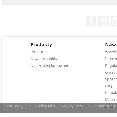
Facebook
You
Produkty
Nasz
Promocje
Wysyłk
Nowe produkty
Inform
Najczęściej kupowane
Regula
O nas
Sposob
FAQ
Kontak
Mapa s
Informujemy, iż nasz sklep internetowy wykorzystuje technologię p
Blog