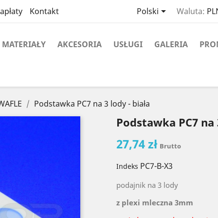

apłaty
Kontakt
Polski
Waluta:
PLN
MATERIAŁY
AKCESORIA
USŁUGI
GALERIA
PRO
 WAFLE
Podstawka PC7 na 3 lody - biała
Podstawka PC7 na 3
27,74 zł
Brutto
PC7-B-X3
Indeks
podajnik na 3 lody
z plexi mleczna 3mm