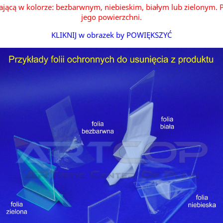
ającą w kolorze: bezbarwnym, niebieskim, białym lub zielonym. P
jego powierzchni.
KLIKNIJ w obrazek by POWIĘKSZYĆ