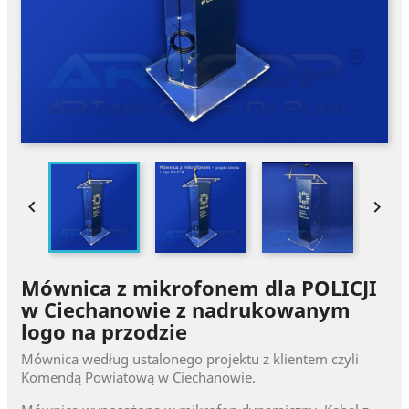


Mównica z mikrofonem dla POLICJI
w Ciechanowie z nadrukowanym
logo na przodzie
Mównica według ustalonego projektu z klientem czyli
Komendą Powiatową w Ciechanowie.