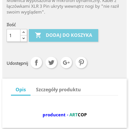
Mównica wyposażona w mikrofon dynamiczny. Kabel z
łączówkami XLR 3 Pin ukryty wewnątrz nogi by "nie raził
swoim wyglądem".
Ilość

DODAJ DO KOSZYKA
Udostępnij
Opis
Szczegóły produktu
producent -
ART
COP