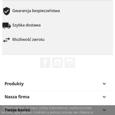
Gwarancja bezpieczeństwa
Szybka dostawa
Możliwość zwrotu
Facebook
YouTube
Instagram
Produkty

Nasza firma

Informujemy, iż nasz sklep internetowy wykorzystuje
Twoje konto

technologię plików cookies a jednocześnie nie zbiera w