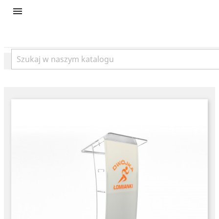
product
