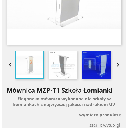


Mównica MZP-T1 Szkoła Łomianki
Elegancka mównica wykonana dla szkoły w
Łomiankach z najwyższej jakości nadrukiem UV
wymiary produktu:
szer. x wys. x gł.