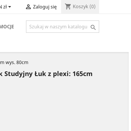
shopping_cart


Koszyk
(0)
 zł
Zaloguj się
MOCJE

0cm wys. 80cm
 Studyjny Łuk z plexi: 165cm