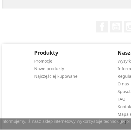
Facebook
You
Produkty
Nasz
Promocje
Wysyłk
Nowe produkty
Inform
Najczęściej kupowane
Regula
O nas
Sposob
FAQ
Kontak
Mapa s
Informujemy, iż nasz sklep internetowy wykorzystuje technologię p
Blog