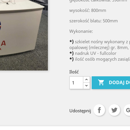
wysokość: 800mm
szerokość blatu: 500mm
Wykonanie:
*)
szkielet nośny wykonany z p
opalowej (mlecznej) gr. 8mm, p
*)
nadruk UV - fullcolor
*)
ilość osób mogących zasiąść 
Ilość

DODAJ D
Udostępnij