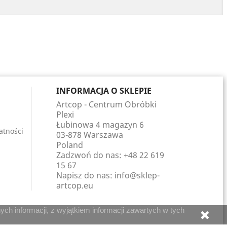
INFORMACJA O SKLEPIE
Artcop - Centrum Obróbki
Plexi
Łubinowa 4 magazyn 6
atności
03-878 Warszawa
Poland
Zadzwoń do nas:
+48 22 619
15 67
Napisz do nas:
info@sklep-
artcop.eu
ch informacji, z wyjątkiem informacji zawartych w tych