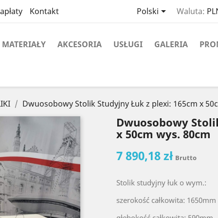

apłaty
Kontakt
Polski
Waluta:
PLN
MATERIAŁY
AKCESORIA
USŁUGI
GALERIA
PRO
IKI
Dwuosobowy Stolik Studyjny Łuk z plexi: 165cm x 5
Dwuosobowy Stolik
x 50cm wys. 80cm
7 890,18 zł
Brutto
Stolik studyjny łuk o wym.:
szerokość całkowita: 1650mm
głębokość całkowita: 590mm