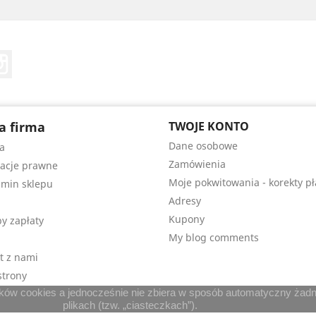
Tube
Instagram
a firma
TWOJE KONTO
Dane osobowe
a
Zamówienia
acje prawne
Moje pokwitowania - korekty pł
min sklepu
Adresy
Kupony
y zapłaty
My blog comments
t z nami
trony
lików cookies a jednocześnie nie zbiera w sposób automatyczny żadny
plikach (tzw. „ciasteczkach”).