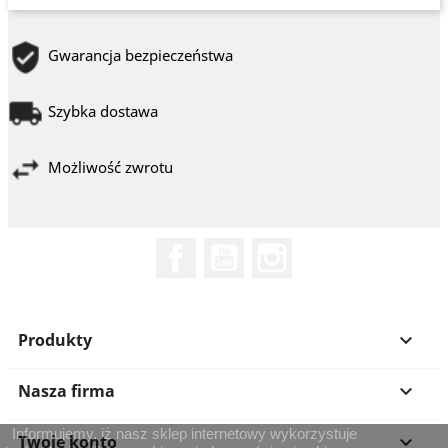
Gwarancja bezpieczeństwa
Szybka dostawa
Możliwość zwrotu
Facebook
YouTube
Instagram
Produkty

Nasza firma

Informujemy, iż nasz sklep internetowy wykorzystuje
Twoje konto
