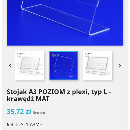


Stojak A3 POZIOM z plexi, typ L -
krawędź MAT
35,72 zł
Brutto
SL1-A3M-s
Indeks