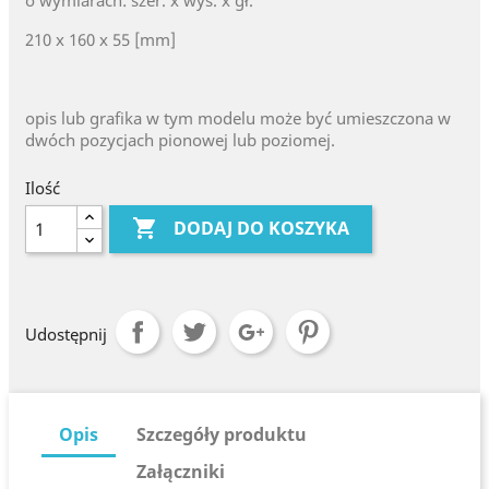
o wymiarach: szer. x wys. x gł.
210 x 160 x 55 [mm]
opis lub grafika w tym modelu może być umieszczona w
dwóch pozycjach pionowej lub poziomej.
Ilość

DODAJ DO KOSZYKA
Udostępnij
Opis
Szczegóły produktu
Załączniki