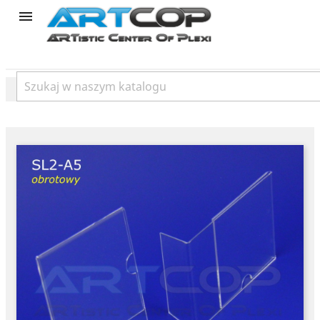
product
