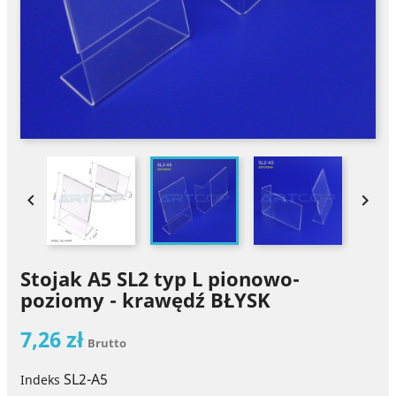


Stojak A5 SL2 typ L pionowo-
poziomy - krawędź BŁYSK
7,26 zł
Brutto
SL2-A5
Indeks