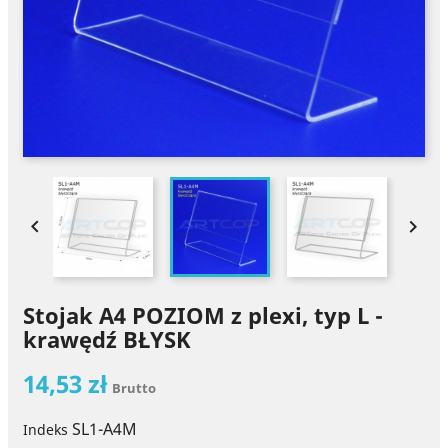


Stojak A4 POZIOM z plexi, typ L -
krawędź BŁYSK
14,53 zł
Brutto
SL1-A4M
Indeks