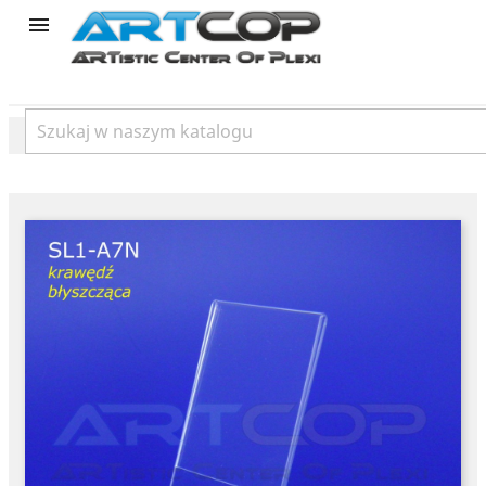
product
