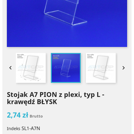


Stojak A7 PION z plexi, typ L -
krawędź BŁYSK
2,74 zł
Brutto
SL1-A7N
Indeks