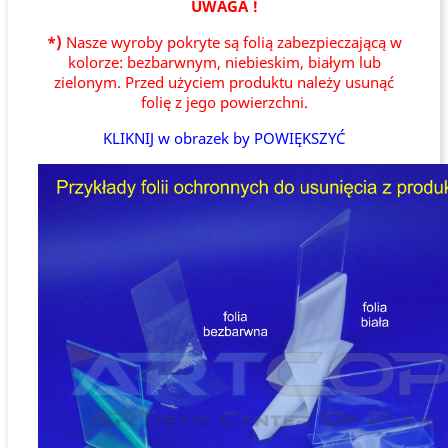
UWAGA !
*)
Nasze wyroby pokryte są folią zabezpieczającą w
kolorze: bezbarwnym, niebieskim, białym lub
zielonym. Przed użyciem produktu należy usunąć
folię z jego powierzchni.
KLIKNIJ w obrazek by POWIĘKSZYĆ