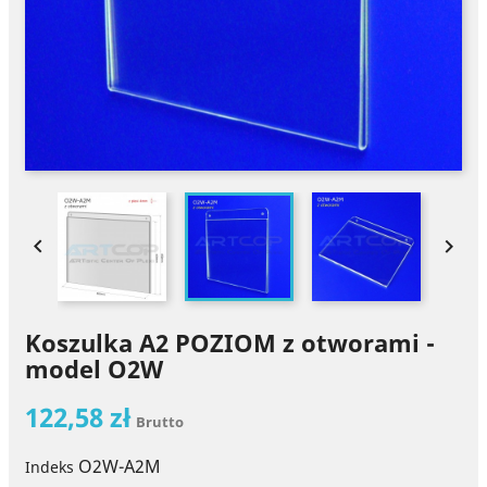


Koszulka A2 POZIOM z otworami -
model O2W
122,58 zł
Brutto
O2W-A2M
Indeks