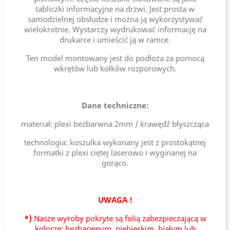
tabliczki informacyjne na drzwi. Jest prosta w
samodzielnej obsłudze i można ją wykorzystywać
wielokrotnie. Wystarczy wydrukować informację na
drukarce i umieścić ją w ramce.
Ten model montowany jest do podłoża za pomocą
wkrętów lub kołków rozporowych.
Dane techniczne:
materiał: plexi bezbarwna 2mm / krawędź błyszcząca
technologia: koszulka wykonany jest z prostokątnej
formatki z plexi ciętej laserowo i wyginanej na
gorąco.
UWAGA !
*)
Nasze wyroby pokryte są folią zabezpieczającą w
kolorze: bezbarwnym, niebieskim, białym lub