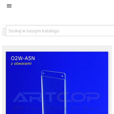
product
