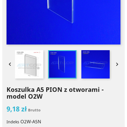


Koszulka A5 PION z otworami -
model O2W
9,18 zł
Brutto
O2W-A5N
Indeks