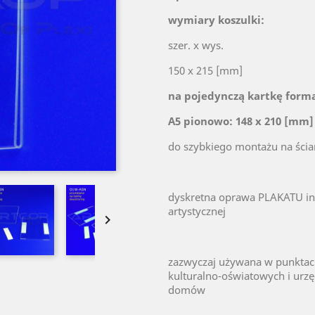
wymiary koszulki:
szer. x wys.
150 x 215 [mm]
na pojedynczą kartkę form
A5 pionowo: 148 x 210 [mm]
do szybkiego montażu na ści
dyskretna oprawa PLAKATU in
artystycznej

zazwyczaj używana w punkta
kulturalno-oświatowych i urzę
domów