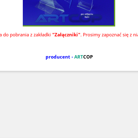
ka do pobrania z zakładki
"Załączniki"
. Prosimy zapoznać się z n
producent -
ART
COP