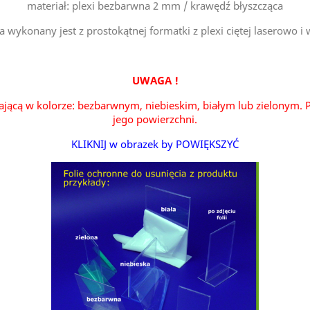
materiał: plexi bezbarwna 2 mm / krawędź błyszcząca
a wykonany jest z prostokątnej formatki z plexi ciętej laserowo i
UWAGA !
ającą w kolorze: bezbarwnym, niebieskim, białym lub zielonym. P
jego powierzchni.
KLIKNIJ w obrazek by POWIĘKSZYĆ