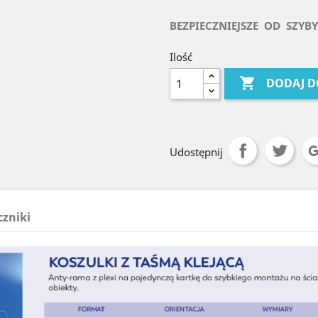
BEZPIECZNIEJSZE OD SZYBY
Ilość

DODAJ D
Udostępnij
czniki