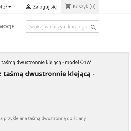
shopping_cart


Koszyk
(0)
 zł
Zaloguj się
MOCJE

z taśmą dwustronnie klejącą - model O1W
 taśmą dwustronnie klejącą -
na przyklejana taśmą dwustronną do ściany