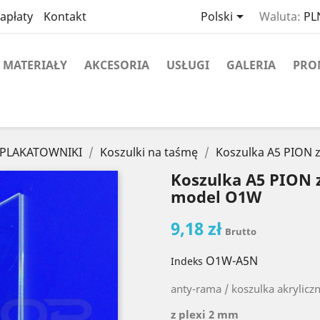

apłaty
Kontakt
Polski
Waluta:
PLN
MATERIAŁY
AKCESORIA
USŁUGI
GALERIA
PRO
 PLAKATOWNIKI
Koszulki na taśmę
Koszulka A5 PION 
Koszulka A5 PION z
model O1W
9,18 zł
Brutto
O1W-A5N
Indeks
anty-rama / koszulka akrylicz
z plexi 2 mm