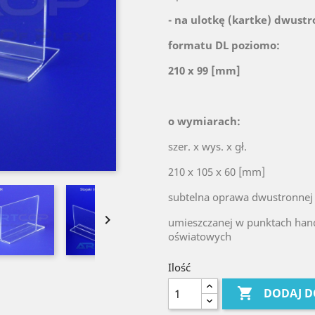
- na ulotkę (kartke) dwust
formatu DL poziomo:
210 x 99 [mm]
o wymiarach:
szer. x wys. x gł.
210 x 105 x 60 [mm]
subtelna oprawa dwustronnej 

umieszczanej w punktach hand
oświatowych
Ilość

DODAJ D