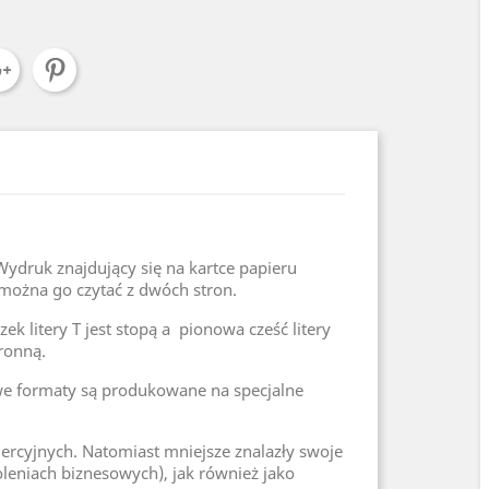
Wydruk znajdujący się na kartce papieru
 można go czytać z dwóch stron.
k litery T jest stopą a pionowa cześć litery
ronną.
owe formaty są produkowane na specjalne
ercyjnych. Natomiast mniejsze znalazły swoje
oleniach biznesowych), jak również jako