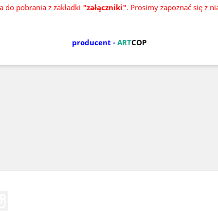
ka do pobrania z zakładki
"załączniki"
. Prosimy zapoznać się z n
producent -
ART
COP
Tube
Instagram