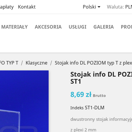

apłaty
Kontakt
Polski
Waluta:
PLN
MATERIAŁY
AKCESORIA
USŁUGI
GALERIA
PRO
FO TYP T
Klasyczne
Stojak info DL POZIOM typ T z plexi
Stojak info DL POZI
ST1
8,69 zł
Brutto
ST1-DLM
Indeks
dwustronny stojak informacyj
z plexi 2 mm