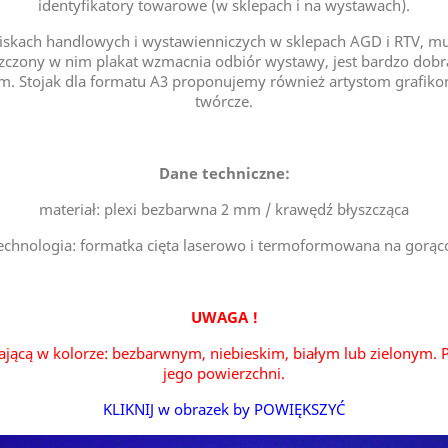
identyfikatory towarowe (w sklepach i na wystawach).
iskach handlowych i wystawienniczych w sklepach AGD i RTV, muze
czony w nim plakat wzmacnia odbiór wystawy, jest bardzo dobrą
m. Stojak dla formatu A3 proponujemy również artystom grafik
twórcze.
Dane techniczne:
materiał: plexi bezbarwna 2 mm / krawędź błyszcząca
echnologia: formatka cięta laserowo i termoformowana na gorąc
UWAGA !
ającą w kolorze: bezbarwnym, niebieskim, białym lub zielonym. P
jego powierzchni.
KLIKNIJ w obrazek by POWIĘKSZYĆ