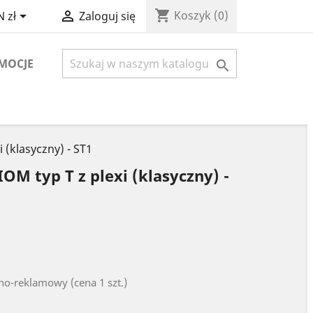
shopping_cart


Koszyk
(0)
 zł
Zaloguj się
MOCJE

 (klasyczny) - ST1
OM typ T z plexi (klasyczny) -
no-reklamowy (cena 1 szt.)