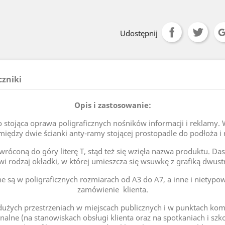
Udostępnij
czniki
Opis i zastosowanie:
 stojąca oprawa poligraficznych nośników informacji i reklamy. 
iędzy dwie ścianki anty-ramy stojącej prostopadle do podłoża i
coną do góry literę T, stąd też się wzięła nazwa produktu. Dasze
wi rodzaj okładki, w której umieszcza się wsuwkę z grafiką dwust
e są w poligraficznych rozmiarach od A3 do A7, a inne i nietyp
zamówienie klienta.
użych przestrzeniach w miejscach publicznych i w punktach kom
nalne (na stanowiskach obsługi klienta oraz na spotkaniach i szk