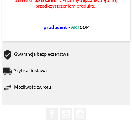
zakładki
"Załączniki"
. Prosimy zapoznać się z nią
przed czyszczeniem produktu.
producent -
ART
COP
Gwarancja bezpieczeństwa
Szybka dostawa
Możliwość zwrotu
Facebook
YouTube
Instagram