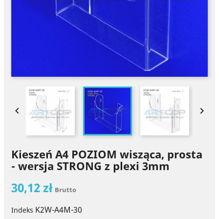


Kieszeń A4 POZIOM wisząca, prosta
- wersja STRONG z plexi 3mm
30,12 zł
Brutto
K2W-A4M-30
Indeks