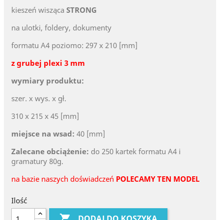
kieszeń wisząca
STRONG
na ulotki, foldery, dokumenty
formatu A4 poziomo: 297 x 210 [mm]
z grubej plexi 3 mm
wymiary produktu:
szer. x wys. x gł.
310 x 215 x 45 [mm]
miejsce na wsad:
40 [mm]
Zalecane obciążenie:
do 250 kartek formatu A4 i
gramatury 80g.
na bazie naszych doświadczeń
POLECAMY TEN MODEL
Ilość

DODAJ DO KOSZYKA